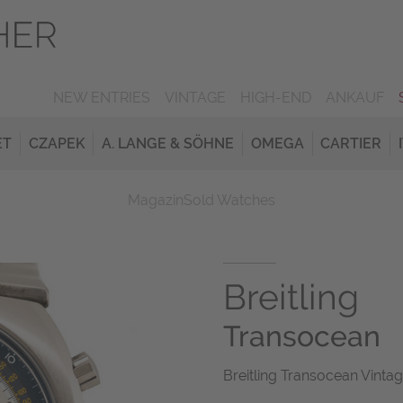
NEW ENTRIES
VINTAGE
HIGH-END
ANKAUF
ET
CZAPEK
A. LANGE & SÖHNE
OMEGA
CARTIER
Magazin
Sold Watches
Breitling
Transocean
Breitling Transocean Vinta