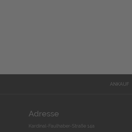
ANKAUF
Adresse
Kardinal-Faulhaber-Straße 14a