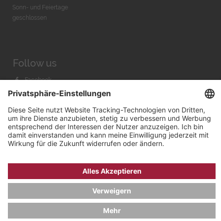
Sonn- und Feiertage
geschlossen
Follow us
Facebook
Instagram
Youtube
© 2026 by
Bachmann & Scher GmbH / Watchandco GmbH
DATENSCHUTZ
IMPRESSUM
VERSANDKOSTEN
AGB & WIDERRUF
COOKIE-EINSTELLUNGEN