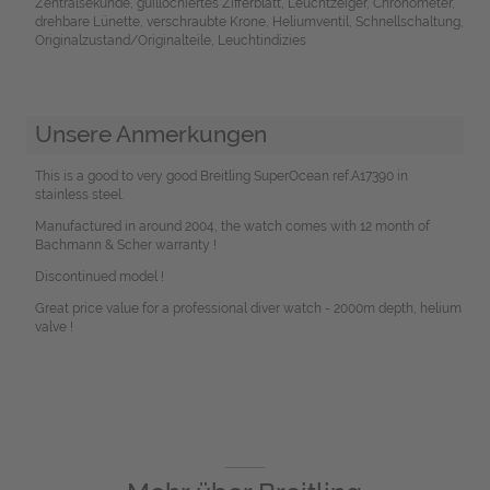
Zentralsekunde, guillochiertes Zifferblatt, Leuchtzeiger, Chronometer,
drehbare Lünette, verschraubte Krone, Heliumventil, Schnellschaltung,
Originalzustand/Originalteile, Leuchtindizies
Unsere Anmerkungen
This is a good to very good Breitling SuperOcean ref.A17390 in
stainless steel.
Manufactured in around 2004, the watch comes with 12 month of
Bachmann & Scher warranty !
Discontinued model !
Great price value for a professional diver watch - 2000m depth, helium
valve !