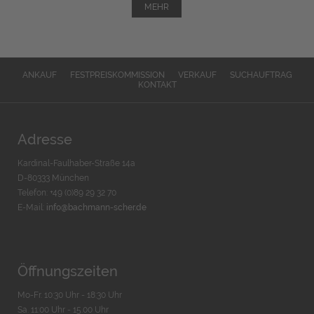
MEHR
ANKAUF
FESTPREISKOMMISSION
VERKAUF
SUCHAUFTRAG
KONTAKT
Adresse
Kardinal-Faulhaber-Straße 14a
D-80333 München
Telefon: +49 (0)89 29 32 70
E-Mail:
info@bachmann-scher.de
Öffnungszeiten
Mo-Fr. 10:30 Uhr - 18:30 Uhr
Sa. 11:00 Uhr - 15.00 Uhr