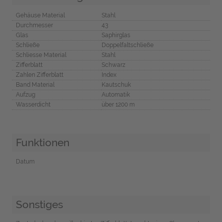
Gehäuse Material
Stahl
Durchmesser
43
Glas
Saphirglas
Schließe
Doppelfaltschließe
Schliesse Material
Stahl
Zifferblatt
Schwarz
Zahlen Zifferblatt
Index
Band Material
Kautschuk
Aufzug
Automatik
Wasserdicht
über 1200 m
Funktionen
Datum
Sonstiges