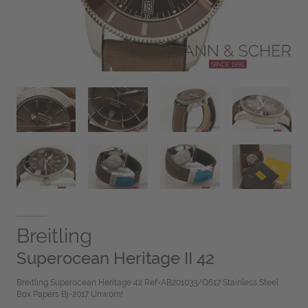
Breitling
Superocean Heritage II 42
Breitling Superocean Heritage 42 Ref-AB201033/Q617 Stainless Steel
Box Papers Bj-2017 Unworn!