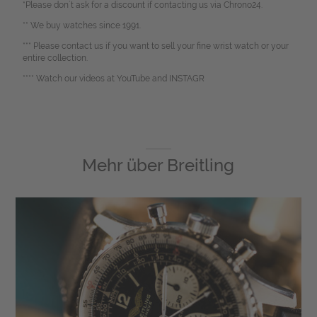
*Please don`t ask for a discount if contacting us via Chrono24.
** We buy watches since 1991.
*** Please contact us if you want to sell your fine wrist watch or your
entire collection.
**** Watch our videos at YouTube and INSTAGR
Mehr über
Breitling