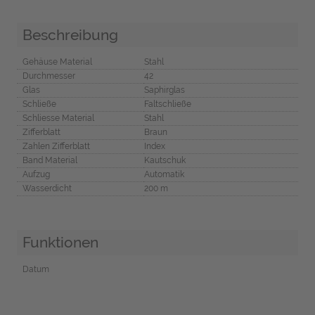
Beschreibung
Gehäuse Material
Stahl
Durchmesser
42
Glas
Saphirglas
Schließe
Faltschließe
Schliesse Material
Stahl
Zifferblatt
Braun
Zahlen Zifferblatt
Index
Band Material
Kautschuk
Aufzug
Automatik
Wasserdicht
200 m
Funktionen
Datum