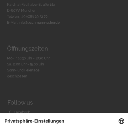
Kardinal-Faulhaber-Straße 14a
D-80333 München
Telefon: +49 (0)89 29 32 70
E-Mail:
info@bachmann-scher.de
Öffnungszeiten
Mo-Fr. 10:30 Uhr - 18:30 Uhr
Sa. 11:00 Uhr - 15.00 Uhr
Sonn- und Feiertage
geschlossen
Follow us
Facebook
Instagram
Youtube