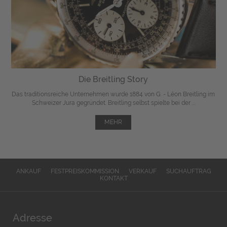
Die Breitling Story
Das traditionsreiche Unternehmen wurde 1884 von G. - Léon Breitling im
Schweizer Jura gegründet. Breitling selbst spielte bei der ...
MEHR
ANKAUF
FESTPREISKOMMISSION
VERKAUF
SUCHAUFTRAG
KONTAKT
Adresse