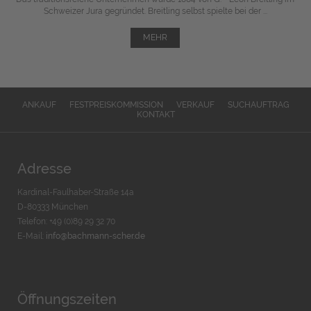
Schweizer Jura gegründet. Breitling selbst spielte bei der ...
MEHR
ANKAUF
FESTPREISKOMMISSION
VERKAUF
SUCHAUFTRAG
KONTAKT
Adresse
Kardinal-Faulhaber-Straße 14a
D-80333 München
Telefon: +49 (0)89 29 32 70
E-Mail:
info@bachmann-scher.de
Öffnungszeiten