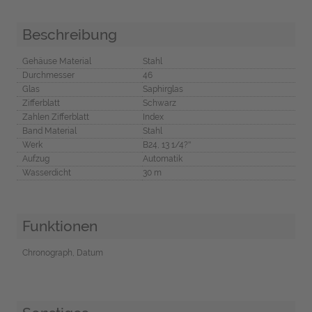
Beschreibung
Gehäuse Material
Stahl
Durchmesser
46
Glas
Saphirglas
Zifferblatt
Schwarz
Zahlen Zifferblatt
Index
Band Material
Stahl
Werk
B24, 13 1/4?''
Aufzug
Automatik
Wasserdicht
30 m
Funktionen
Chronograph, Datum