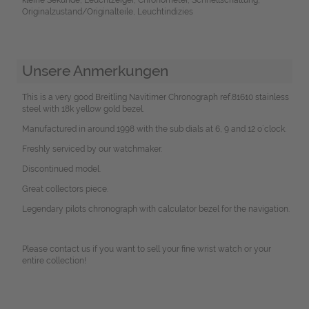
Originalzustand/Originalteile, Leuchtindizies
Unsere Anmerkungen
This is a very good Breitling Navitimer Chronograph ref.81610 stainless
steel with 18k yellow gold bezel.
Manufactured in around 1998 with the sub dials at 6, 9 and 12 o´clock.
Freshly serviced by our watchmaker.
Discontinued model.
Great collectors piece.
Legendary pilots chronograph with calculator bezel for the navigation.
Please contact us if you want to sell your fine wrist watch or your
entire collection!