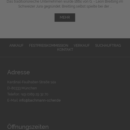
Das traditionsreiche Unternehmen wurde 1884 von G. - Léon Breitling im
Schweizer Jura gegründet. Breitling selbst spielte bei der ...
MEHR
ANKAUF
FESTPREISKOMMISSION
VERKAUF
SUCHAUFTRAG
KONTAKT
Adresse
Kardinal-Faulhaber-Straße 14a
D-80333 München
Telefon: +49 (0)89 29 32 70
E-Mail:
info@bachmann-scher.de
Öffnungszeiten