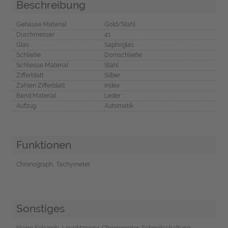
Beschreibung
Gehäuse Material
Gold/Stahl
Durchmesser
41
Glas
Saphirglas
Schließe
Dornschließe
Schliesse Material
Stahl
Zifferblatt
Silber
Zahlen Zifferblatt
Index
Band Material
Leder
Aufzug
Automatik
Funktionen
Chronograph, Tachymeter
Sonstiges
kleine Sekunde, Leuchtzeiger, Chronometer, Schnellschaltung,