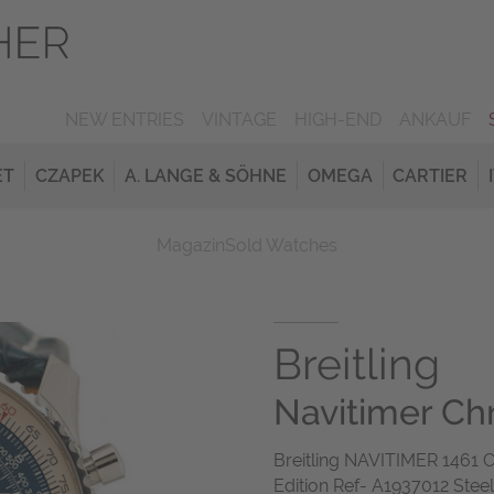
NEW ENTRIES
VINTAGE
HIGH-END
ANKAUF
ET
CZAPEK
A. LANGE & SÖHNE
OMEGA
CARTIER
Magazin
Sold Watches
Breitling
Navitimer C
Breitling NAVITIMER 1461
Edition Ref- A1937012 Ste