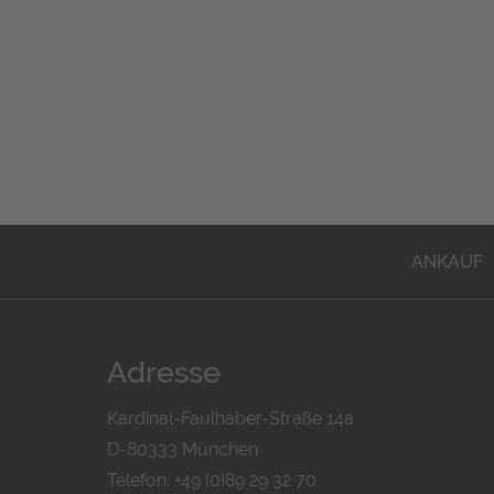
ANKAUF
Adresse
Kardinal-Faulhaber-Straße 14a
D-80333 München
Telefon: +49 (0)89 29 32 70