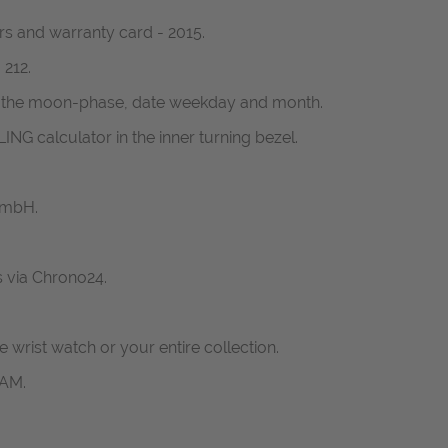
ers and warranty card - 2015.
 212.
ar the moon-phase, date weekday and month.
ING calculator in the inner turning bezel.
GmbH.
s via Chrono24.
ne wrist watch or your entire collection.
RAM.