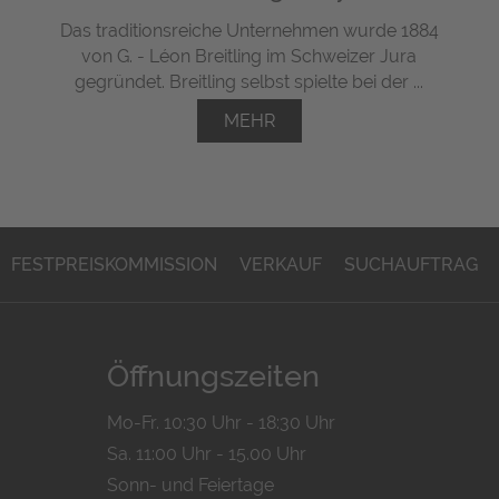
Das traditionsreiche Unternehmen wurde 1884
von G. - Léon Breitling im Schweizer Jura
gegründet. Breitling selbst spielte bei der ...
MEHR
FESTPREISKOMMISSION
VERKAUF
SUCHAUFTRAG
Öffnungszeiten
Mo-Fr. 10:30 Uhr - 18:30 Uhr
Sa. 11:00 Uhr - 15.00 Uhr
Sonn- und Feiertage