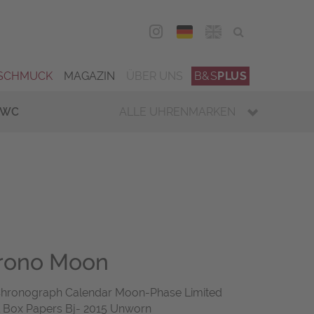
DEU
ENG
SCHMUCK
MAGAZIN
ÜBER UNS
B&S
PLUS
IWC
ALLE UHRENMARKEN
hrono Moon
 Chronograph Calendar Moon-Phase Limited
el Box Papers Bj- 2015 Unworn