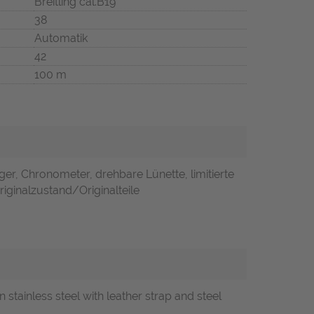
Breitling cal.B19
38
Automatik
42
100 m
ger, Chronometer, drehbare Lünette, limitierte
riginalzustand/Originalteile
stainless steel with leather strap and steel