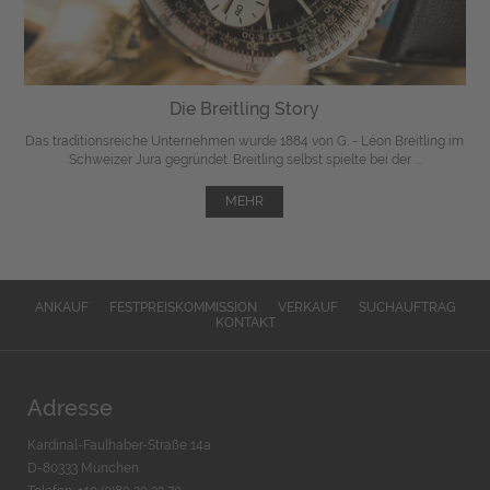
Die Breitling Story
Das traditionsreiche Unternehmen wurde 1884 von G. - Léon Breitling im
Schweizer Jura gegründet. Breitling selbst spielte bei der ...
MEHR
ANKAUF
FESTPREISKOMMISSION
VERKAUF
SUCHAUFTRAG
KONTAKT
Adresse
Kardinal-Faulhaber-Straße 14a
D-80333 München