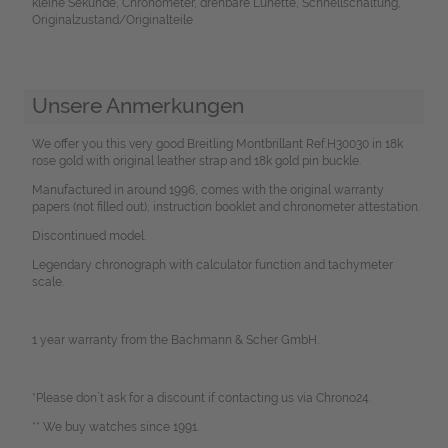
kleine Sekunde, Chronometer, drehbare Lünette, Schnellschaltung,
Originalzustand/Originalteile
Unsere Anmerkungen
We offer you this very good Breitling Montbrillant Ref.H30030 in 18k
rose gold with original leather strap and 18k gold pin buckle.
Manufactured in around 1996, comes with the original warranty
papers (not filled out), instruction booklet and chronometer attestation.
Discontinued model.
Legendary chronograph with calculator function and tachymeter
scale.
1 year warranty from the Bachmann & Scher GmbH.
*Please don`t ask for a discount if contacting us via Chrono24.
** We buy watches since 1991.