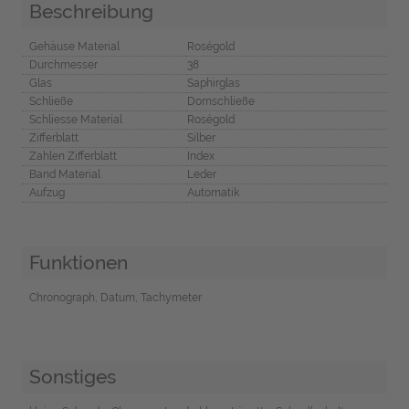
Beschreibung
Gehäuse Material
Roségold
Durchmesser
38
Glas
Saphirglas
Schließe
Dornschließe
Schliesse Material
Roségold
Zifferblatt
Silber
Zahlen Zifferblatt
Index
Band Material
Leder
Aufzug
Automatik
Funktionen
Chronograph, Datum, Tachymeter
Sonstiges