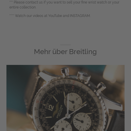
*** Please contact us if you want to sell your fine wrist watch or your
entire collection.
**** Watch our videos at YouTube and INSTAGRAM.
Mehr über
Breitling