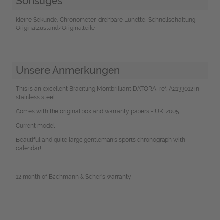
Sonstiges
kleine Sekunde, Chronometer, drehbare Lünette, Schnellschaltung,
Originalzustand/Originalteile
Unsere Anmerkungen
This is an excellent Braeitling Montbrilliant DATORA, ref. A2133012 in
stainless steel.
Comes with the original box and warranty papers - UK, 2005.
Current model!
Beautiful and quite large gentleman's sports chronograph with
calendar!
12 month of Bachmann & Scher's warranty!