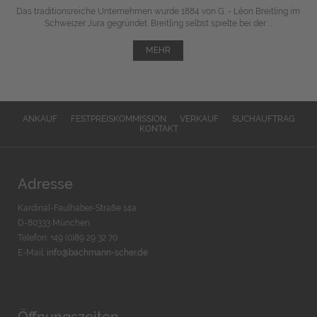
Das traditionsreiche Unternehmen wurde 1884 von G. - Léon Breitling im
Schweizer Jura gegründet. Breitling selbst spielte bei der ...
MEHR
ANKAUF
FESTPREISKOMMISSION
VERKAUF
SUCHAUFTRAG
KONTAKT
Adresse
Kardinal-Faulhaber-Straße 14a
D-80333 München
Telefon: +49 (0)89 29 32 70
E-Mail:
info@bachmann-scher.de
Öffnungszeiten