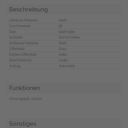
Beschreibung
Gehäuse Material
Stahl
Durchmesser
38
Glas
Saphirglas
Schließe
Dornschließe
Schliesse Material
Stahl
Zifferblatt
Grau
Zahlen Zifferblatt
Index
Band Material
Leder
Aufzug
Automatik
Funktionen
Chronograph, Datum
Sonstiges