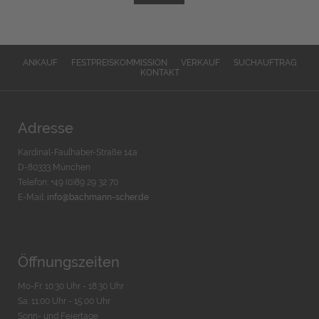
ANKAUF
FESTPREISKOMMISSION
VERKAUF
SUCHAUFTRAG
KONTAKT
Adresse
Kardinal-Faulhaber-Straße 14a
D-80333 München
Telefon: +49 (0)89 29 32 70
E-Mail:
info@bachmann-scher.de
Öffnungszeiten
Mo-Fr. 10:30 Uhr - 18:30 Uhr
Sa. 11:00 Uhr - 15.00 Uhr
Sonn- und Feiertage