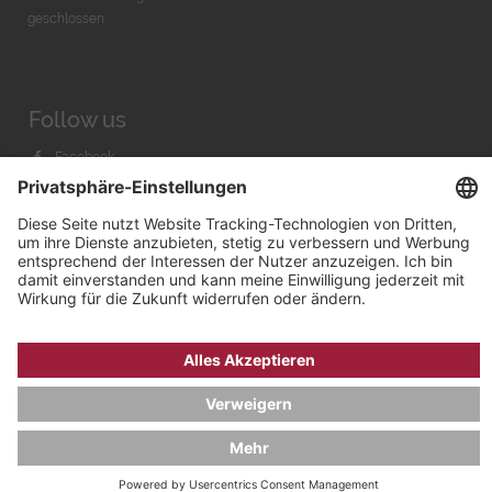
geschlossen
Follow us
Facebook
Instagram
Youtube
© 2026 by
Bachmann & Scher GmbH / Watchandco GmbH
DATENSCHUTZ
IMPRESSUM
VERSANDKOSTEN
AGB & WIDERRUF
COOKIE-EINSTELLUNGEN