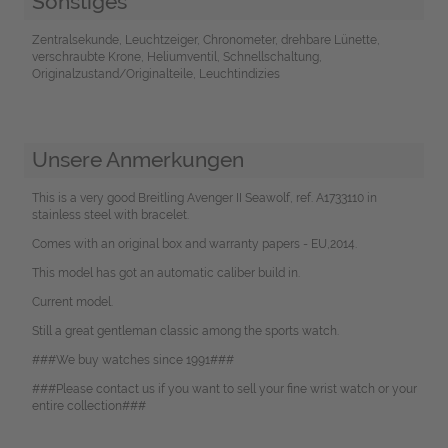
Sonstiges
Zentralsekunde, Leuchtzeiger, Chronometer, drehbare Lünette,
verschraubte Krone, Heliumventil, Schnellschaltung,
Originalzustand/Originalteile, Leuchtindizies
Unsere Anmerkungen
This is a very good Breitling Avenger II Seawolf, ref. A1733110 in
stainless steel with bracelet.
Comes with an original box and warranty papers - EU,2014.
This model has got an automatic caliber build in.
Current model.
Still a great gentleman classic among the sports watch.
###We buy watches since 1991###
###Please contact us if you want to sell your fine wrist watch or your
entire collection###