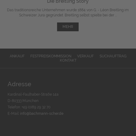
Die Breitling Story
Das traditionsreiche Unternehmen wurde 1884 von G. - Léon Breitling im
Schweizer Jura gegründet. Breitling selbst spielte bei der ...
MEHR
ANKAUF
FESTPREISKOMMISSION
VERKAUF
SUCHAUFTRAG
KONTAKT
Adresse
Kardinal-Faulhaber-Straße 14a
D-80333 München
Telefon: +49 (0)89 29 32 70
E-Mail:
info@bachmann-scher.de