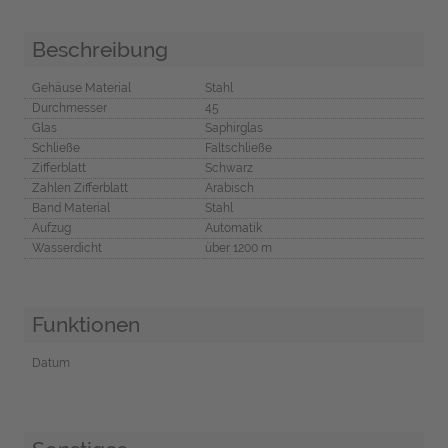
Beschreibung
Gehäuse Material
Stahl
Durchmesser
45
Glas
Saphirglas
Schließe
Faltschließe
Zifferblatt
Schwarz
Zahlen Zifferblatt
Arabisch
Band Material
Stahl
Aufzug
Automatik
Wasserdicht
über 1200 m
Funktionen
Datum