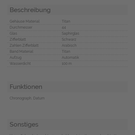
Beschreibung
Gehäuse Material
Titan
Durchmesser
44
Glas
Saphirglas
Zifferblatt
Schwarz
Zahlen Zifferblatt
Arabisch
Band Material
Titan
Aufzug
Automatik
Wasserdicht
100 m
Funktionen
Chronograph, Datum
Sonstiges