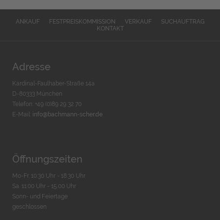
ANKAUF
FESTPREISKOMMISSION
VERKAUF
SUCHAUFTRAG
KONTAKT
Adresse
Kardinal-Faulhaber-Straße 14a
D-80333 München
Telefon: +49 (0)89 29 32 70
E-Mail:
info@bachmann-scher.de
Öffnungszeiten
Mo-Fr. 10:30 Uhr - 18:30 Uhr
Sa. 11:00 Uhr - 15.00 Uhr
Sonn- und Feiertage
geschlossen