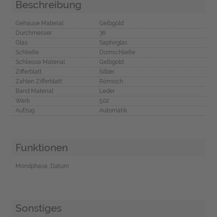
Beschreibung
Gehäuse Material
Gelbgold
Durchmesser
36
Glas
Saphirglas
Schließe
Dornschließe
Schliesse Material
Gelbgold
Zifferblatt
Silber
Zahlen Zifferblatt
Römisch
Band Material
Leder
Werk
502
Aufzug
Automatik
Funktionen
Mondphase, Datum
Sonstiges