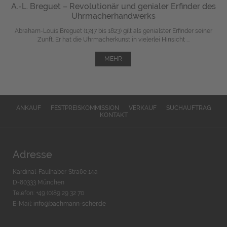
A.-L. Breguet – Revolutionär und genialer Erfinder des
Uhrmacherhandwerks
Abraham-Louis Breguet (1747 bis 1823) gilt als genialster Erfinder seiner
Zunft. Er hat die Uhrmacherkunst in vielerlei Hinsicht ...
MEHR
ANKAUF
FESTPREISKOMMISSION
VERKAUF
SUCHAUFTRAG
KONTAKT
Adresse
Kardinal-Faulhaber-Straße 14a
D-80333 München
Telefon: +49 (0)89 29 32 70
E-Mail:
info@bachmann-scher.de