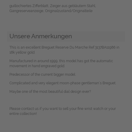
guillochiertes Zifferblatt, Zeiger aus gebläutem Stahl,
Gangreserveanzeige, Originalzustand/Originalteile
Unsere Anmerkungen
This is an excellent Breguet Reserve Du Marche Ref.3137BA11986 in
18k yellow gold.
Manufactured in around 1999, this model has got the automatic
movement in hand engraved gold.
Predecessor of the current bigger model.
Complicated and very elegant moon-phase gentleman´s Breguet.
Maybe one of the most beautiful dial design ever?
Please contact us if you want to sell your fine wrist watch or your
entire collection!