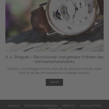
A.-L. Breguet – Revolutionär und genialer Erfinder des
Uhrmacherhandwerks
Abraham-Louis Breguet (1747 bis 1823) gilt als genialster Erfinder seiner
Zunft. Er hat die Uhrmacherkunst in vielerlei Hinsicht ...
MEHR
ANKAUF
FESTPREISKOMMISSION
VERKAUF
SUCHAUFTRAG