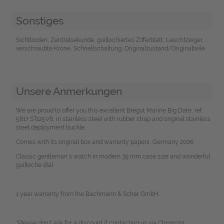
Sonstiges
Sichtboden, Zentralsekunde, guillochiertes Zifferblatt, Leuchtzeiger,
verschraubte Krone, Schnellschaltung, Originalzustand/Originalteile
Unsere Anmerkungen
We are proud to offer you this excellent Bregut Marine Big Date, ref.
5817 ST125V8, in stainless steel with rubber strap and original stainless
steel deployment buckle.
Comes with its original box and warranty papers, Germany 2006.
Classic gentleman´s watch in modern 39 mm case size and wonderful
guilloche dial.
1 year warranty from the Bachmann & Scher GmbH.
*Please don`t ask for a discount if contacting us via Chrono24.