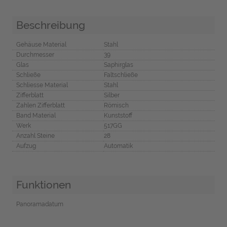
Beschreibung
Gehäuse Material
Stahl
Durchmesser
39
Glas
Saphirglas
Schließe
Faltschließe
Schliesse Material
Stahl
Zifferblatt
Silber
Zahlen Zifferblatt
Römisch
Band Material
Kunststoff
Werk
517GG
Anzahl Steine
28
Aufzug
Automatik
Funktionen
Panoramadatum