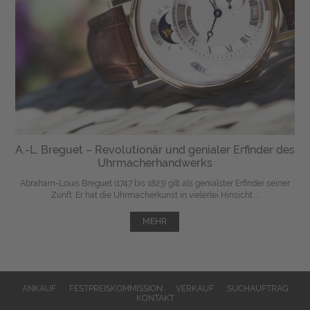
A.-L. Breguet – Revolutionär und genialer Erfinder des
Uhrmacherhandwerks
Abraham-Louis Breguet (1747 bis 1823) gilt als genialster Erfinder seiner
Zunft. Er hat die Uhrmacherkunst in vielerlei Hinsicht ...
MEHR
ANKAUF
FESTPREISKOMMISSION
VERKAUF
SUCHAUFTRAG
KONTAKT