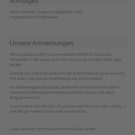
Sonstiges
kleine Sekunde, Zeiger aus gebläutem Stahl,
Originalzustand/Originalteile
Unsere Anmerkungen
We are proud to offrer you this excellent BREGUET Classique
Ref.5140BA in 18k yellow gold with croco strap and 18k yellow gold
buckle.
Coming with a B&S box and 12 monbt of Bachmann & Scher warranty.
The watch was just serviced through our match makers.
Incredible elegant and classic gentlemen wrist watch with 40mm
case and outstanding two folded hard white enamel with black
Breguet numerals.
A wrist watch with the chic of a pocket watchfrom the 19th century. A
well design modern classic with prestine look.
1 year warranty from the Bachmann & Scher GmbH.