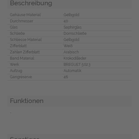
Beschreibung
Gehäuse Material
Gelbgold
Durchmesser
40
Glas
Saphirglas
Schließe
Dornschließe
Schliesse Material
Gelbgold
Zifferblatt
Weiß
Zahlen Zifferblatt
Arabisch
Band Material
Krokodilleder
Werk
BREGUET 502.3
Aufzug
Automatik
Gangreserve
46
Funktionen
-