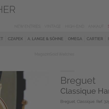
NEW ENTRIES
VINTAGE
HIGH-END
ANKAUF
ET
CZAPEK
A. LANGE & SÖHNE
OMEGA
CARTIER
Magazin
Sold Watches
Breguet
Classique H
Breguet, Classique, Ref. 3