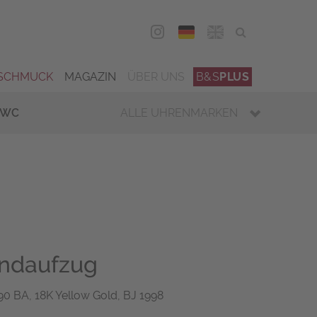
DEU
ENG
SCHMUCK
MAGAZIN
ÜBER UNS
B&S
PLUS
IWC
ALLE UHRENMARKEN
andaufzug
290 BA, 18K Yellow Gold, BJ 1998