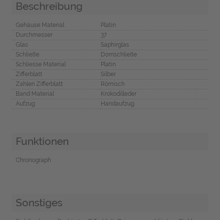
Beschreibung
Gehäuse Material
Platin
Durchmesser
37
Glas
Saphirglas
Schließe
Dornschließe
Schliesse Material
Platin
Zifferblatt
Silber
Zahlen Zifferblatt
Römisch
Band Material
Krokodilleder
Aufzug
Handaufzug
Funktionen
Chronograph
Sonstiges