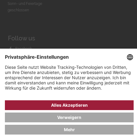
Sonn- und Feiertage
geschlossen
Follow us
Facebook
Instagram
Youtube
© 2026 by
Bachmann & Scher GmbH / Watchandco GmbH
DATENSCHUTZ
IMPRESSUM
VERSANDKOSTEN
AGB & WIDERRUF
COOKIE-EINSTELLUNGEN