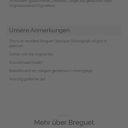
Sichtboden, guillochiertes Zifferblatt, Zeiger aus gebläutem Stahl,
Originalzustand/Originalteile
Unsere Anmerkungen
This is an excellent Breguet Classique Chronograph ref.3237 in
platinum.
Comes with the original box.
Discontinued model !
Beautiful and very elegant gentleman`s chronograph.
Amazing guilloche dial.
Mehr über
Breguet