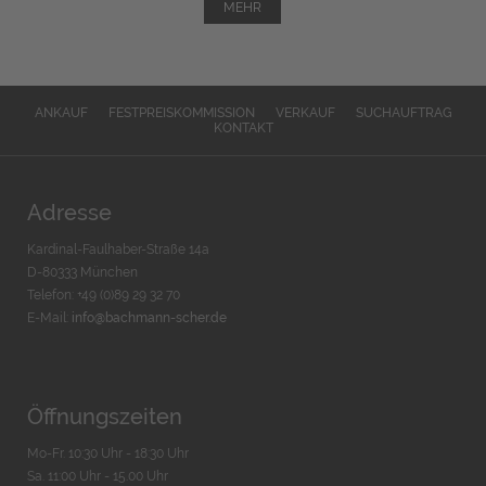
MEHR
ANKAUF
FESTPREISKOMMISSION
VERKAUF
SUCHAUFTRAG
KONTAKT
Adresse
Kardinal-Faulhaber-Straße 14a
D-80333 München
Telefon: +49 (0)89 29 32 70
E-Mail:
info@bachmann-scher.de
Öffnungszeiten
Mo-Fr. 10:30 Uhr - 18:30 Uhr
Sa. 11:00 Uhr - 15.00 Uhr