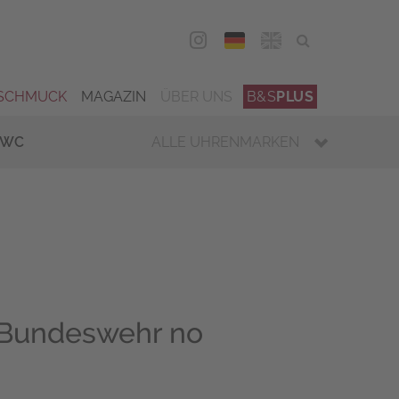
DEU
ENG
SCHMUCK
MAGAZIN
ÜBER UNS
B&S
PLUS
IWC
ALLE UHRENMARKEN
 Bundeswehr no