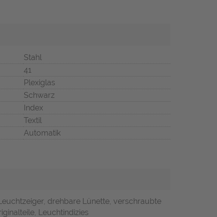
Stahl
41
Plexiglas
Schwarz
Index
Textil
Automatik
Leuchtzeiger, drehbare Lünette, verschraubte
ginalteile, Leuchtindizies