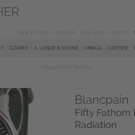
NEW ENTRIES
VINTAGE
HIGH-END
ANKAUF
ET
CZAPEK
A. LANGE & SÖHNE
OMEGA
CARTIER
Magazin
Sold Watches
Blancpain
Fifty Fathom
Radiation