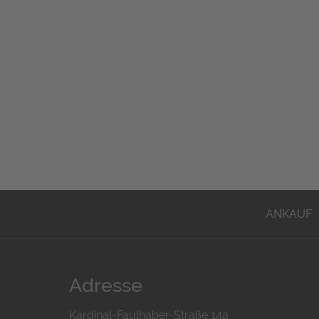
ANKAUF
Adresse
Kardinal-Faulhaber-Straße 14a