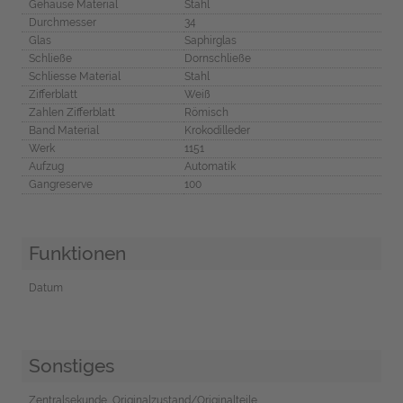
Gehäuse Material
Stahl
Durchmesser
34
Glas
Saphirglas
Schließe
Dornschließe
Schliesse Material
Stahl
Zifferblatt
Weiß
Zahlen Zifferblatt
Römisch
Band Material
Krokodilleder
Werk
1151
Aufzug
Automatik
Gangreserve
100
Funktionen
Datum
Sonstiges
Zentralsekunde, Originalzustand/Originalteile