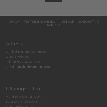
ANKAUF
FESTPREISKOMMISSION
VERKAUF
SUCHAUFTRAG
KONTAKT
Adresse
Kardinal-Faulhaber-Straße 14a
D-80333 München
Telefon: +49 (0)89 29 32 70
E-Mail:
info@bachmann-scher.de
Öffnungszeiten
Mo-Fr. 10:30 Uhr - 18:30 Uhr
Sa. 11:00 Uhr - 15.00 Uhr
Sonn- und Feiertage