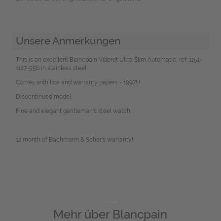
Unsere Anmerkungen
This is an excellent Blancpain Villeret Ultra Slim Automatic, ref. 1151-
1127-55b in stainless steel.
Comes with box and warranty papers - 1997!!!
Disocntinued model.
Fine and elegant gentleman's steel watch.
12 month of Bachmann & Scher's warranty!
Mehr über
Blancpain