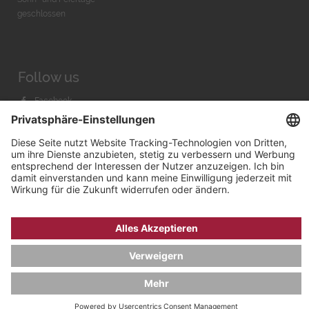
geschlossen
Follow us
Facebook
Instagram
Youtube
© 2026 by
Bachmann & Scher GmbH / Watchandco GmbH
DATENSCHUTZ
IMPRESSUM
VERSANDKOSTEN
AGB & WIDERRUF
COOKIE-EINSTELLUNGEN