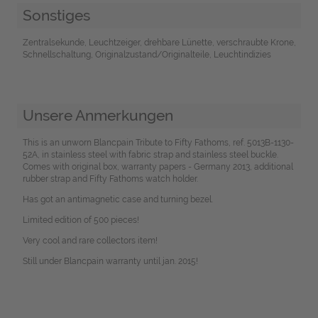
Sonstiges
Zentralsekunde, Leuchtzeiger, drehbare Lünette, verschraubte Krone,
Schnellschaltung, Originalzustand/Originalteile, Leuchtindizies
Unsere Anmerkungen
This is an unworn Blancpain Tribute to Fifty Fathoms, ref. 5013B-1130-
52A, in stainless steel with fabric strap and stainless steel buckle.
Comes with original box, warranty papers - Germany 2013, additional
rubber strap and Fifty Fathoms watch holder.
Has got an antimagnetic case and turning bezel.
Limited edition of 500 pieces!
Very cool and rare collectors item!
Still under Blancpain warranty until jan. 2015!