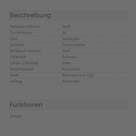
Beschreibung
Gehäuse Material
Stahl
Durchmesser
45
Glas
Saphirglas
Schließe
Dornschließe
Schliesse Material
Stahl
Zifferblatt
Schwarz
Zahlen Zifferblatt
Index
Band Material
Kautschuk
Werk
Blancpain cal. 1315
Aufzug
Automatik
Funktionen
Datum