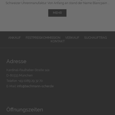
Schweizer Uhrenmanufaktur. Von Anfang an stand der Name Blancpain ...
MEHR
ANKAUF
FESTPREISKOMMISSION
VERKAUF
SUCHAUFTRAG
KONTAKT
Adresse
Kardinal-Faulhaber-Straße 14a
D-80333 München
Telefon: +49 (0)89 29 32 70
E-Mail:
info@bachmann-scher.de
Öffnungszeiten