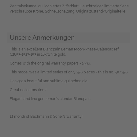
Zentralsekunde, guillochiertes Zifferblatt, Leuchtzeiger, limitierte Serie,
verschraubte Krone, Schnellschaltung, Originalzustand/Originalteile
Unsere Anmerkungen
This is an excellent Blancpain Leman Moon-Phase-Calendar, ref.
C2653-1527-153 in 18k white gold.
Comes with the original warranty papers - 1996.
This model was a limited series of only 250 pieces - this is no. 5X/250.
Has got a beautiful and sublime guilochee dial.
Great collectors item!
Elegant and fine gentleman's clendar Blancpain.
12 month of Bachmann & Scher's warranty!