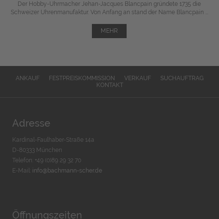
Der Hobby-Uhrmacher Jehan-Jacques Blancpain gründete 1735 die
Schweizer Uhrenmanufaktur. Von Anfang an stand der Name Blancpain ...
MEHR
ANKAUF
FESTPREISKOMMISSION
VERKAUF
SUCHAUFTRAG
KONTAKT
Adresse
Kardinal-Faulhaber-Straße 14a
D-80333 München
Telefon: +49 (0)89 29 32 70
E-Mail:
info@bachmann-scher.de
Öffnungszeiten