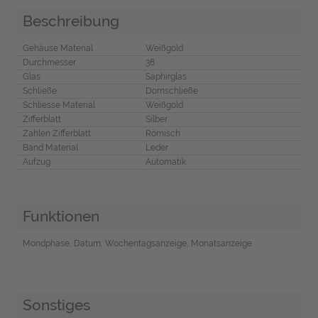
Beschreibung
Gehäuse Material
Weißgold
Durchmesser
38
Glas
Saphirglas
Schließe
Dornschließe
Schliesse Material
Weißgold
Zifferblatt
Silber
Zahlen Zifferblatt
Römisch
Band Material
Leder
Aufzug
Automatik
Funktionen
Mondphase, Datum, Wochentagsanzeige, Monatsanzeige
Sonstiges