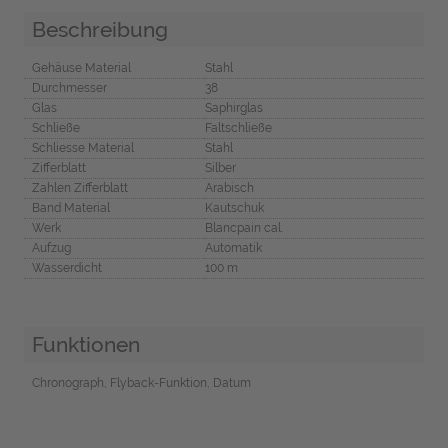
Beschreibung
Gehäuse Material
Stahl
Durchmesser
38
Glas
Saphirglas
Schließe
Faltschließe
Schliesse Material
Stahl
Zifferblatt
Silber
Zahlen Zifferblatt
Arabisch
Band Material
Kautschuk
Werk
Blancpain cal.
Aufzug
Automatik
Wasserdicht
100 m
Funktionen
Chronograph, Flyback-Funktion, Datum