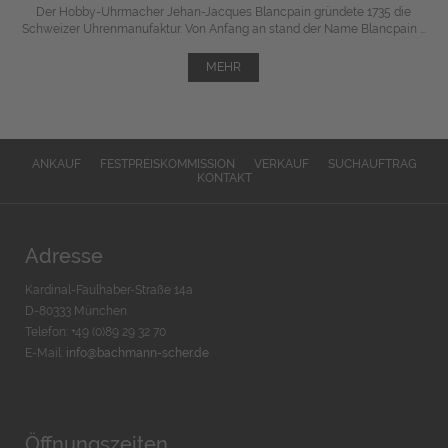
Der Hobby-Uhrmacher Jehan-Jacques Blancpain gründete 1735 die
Schweizer Uhrenmanufaktur. Von Anfang an stand der Name Blancpain ...
MEHR
ANKAUF
FESTPREISKOMMISSION
VERKAUF
SUCHAUFTRAG
KONTAKT
Adresse
Kardinal-Faulhaber-Straße 14a
D-80333 München
Telefon: +49 (0)89 29 32 70
E-Mail:
info@bachmann-scher.de
Öffnungszeiten