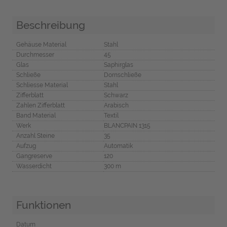
Beschreibung
Gehäuse Material
Stahl
Durchmesser
45
Glas
Saphirglas
Schließe
Dornschließe
Schliesse Material
Stahl
Zifferblatt
Schwarz
Zahlen Zifferblatt
Arabisch
Band Material
Textil
Werk
BLANCPAIN 1315
Anzahl Steine
35
Aufzug
Automatik
Gangreserve
120
Wasserdicht
300 m
Funktionen
Datum