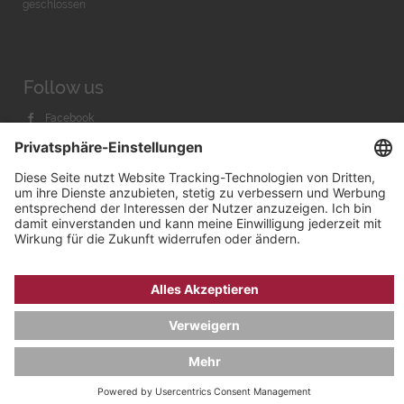
geschlossen
Follow us
Facebook
Instagram
Youtube
© 2026 by
Bachmann & Scher GmbH / Watchandco GmbH
DATENSCHUTZ
IMPRESSUM
VERSANDKOSTEN
AGB & WIDERRUF
COOKIE-EINSTELLUNGEN