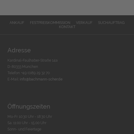
ANKAUF
FESTPREISKOMMISSION
VERKAUF
SUCHAUFTRAG
KONTAKT
Adresse
Kardinal-Faulhaber-Straße 14a
D-80333 München
Telefon: +49 (0)89 29 32 70
E-Mail:
info@bachmann-scher.de
Öffnungszeiten
Mo-Fr. 10:30 Uhr - 18:30 Uhr
Sa. 11:00 Uhr - 15.00 Uhr
Sonn- und Feiertage