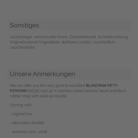
Sonstiges
Leuchtzeiger, verschraubte Krone, Zentralsekunde, Schnellschaltung,
Originalzustand/Originalteile, drehbare Lünette, Leuchtziffern,
Leuchtindizies
Unsere Anmerkungen
We can offer you this very good to excellent
BLANCPAIN FIFTY-
FATHOMS
Ref.515-1130-52
in stainless steel/ceramic bezel and black
rubber strap with steel pin buckle.
Coming with:
- original box
- describtion booklet
- warranty card - 2008.