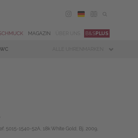
DEU
ENG
SCHMUCK
MAGAZIN
ÜBER UNS
B&S
PLUS
IWC
ALLE UHRENMARKEN
s
ef. 5015-1540-52A, 18k White Gold, Bj. 2009,