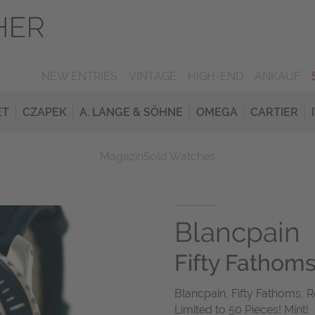
NEW ENTRIES
VINTAGE
HIGH-END
ANKAUF
ET
CZAPEK
A. LANGE & SÖHNE
OMEGA
CARTIER
Magazin
Sold Watches
Blancpain
Fifty Fathom
Blancpain, Fifty Fathoms, R
Limited to 50 Pieces! Mint!