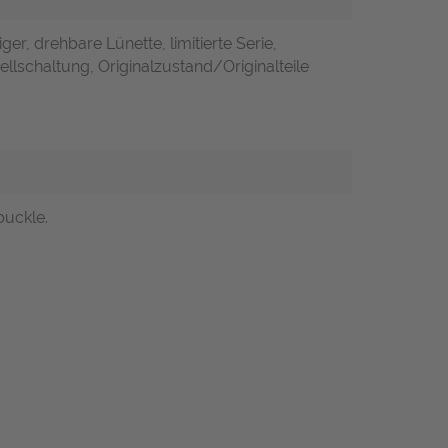
er, drehbare Lünette, limitierte Serie,
llschaltung, Originalzustand/Originalteile
buckle.