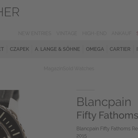
NEW ENTRIES
VINTAGE
HIGH-END
ANKAUF
ET
CZAPEK
A. LANGE & SÖHNE
OMEGA
CARTIER
Magazin
Sold Watches
Blancpain
Fifty Fathom
Blancpain Fifty Fathoms Re
2015