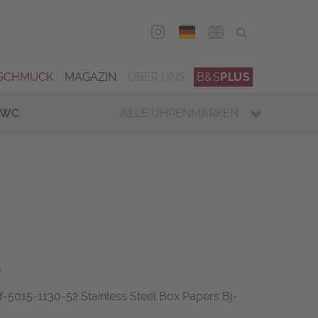
DEU
ENG
SCHMUCK
MAGAZIN
ÜBER UNS
B&S
PLUS
IWC
ALLE UHRENMARKEN
s
f-5015-1130-52 Stainless Steel Box Papers Bj-