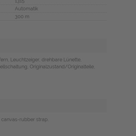
1315
Automatik
300 m
fern, Leuchtzeiger, drehbare Lünette,
llschaltung, Originalzustand/Originalteile,
th canvas-rubber strap.