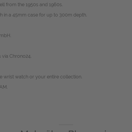
ll from the 1950s and 1960s.
ch in a 45mm case for up to 300m depth.
GmbH.
s via Chrono24.
ne wrist watch or your entire collection.
RAM.