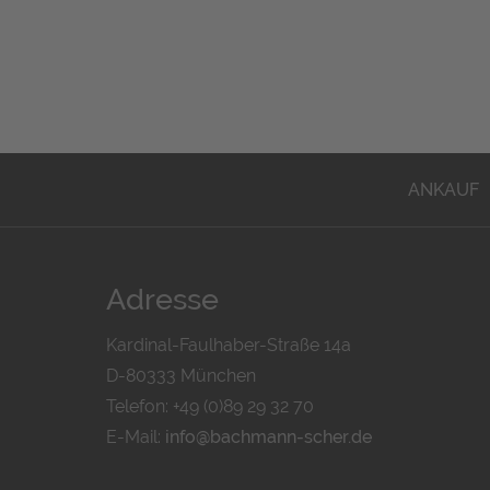
ANKAUF
Adresse
Kardinal-Faulhaber-Straße 14a
D-80333 München
Telefon: +49 (0)89 29 32 70
E-Mail:
info@bachmann-scher.de