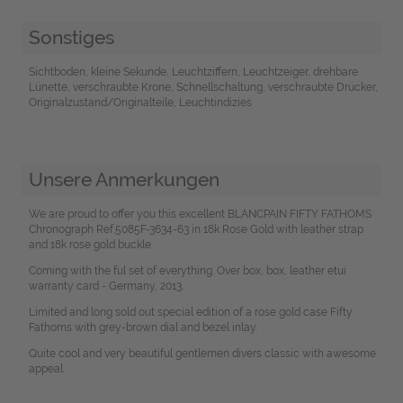
Sonstiges
Sichtboden, kleine Sekunde, Leuchtziffern, Leuchtzeiger, drehbare
Lünette, verschraubte Krone, Schnellschaltung, verschraubte Drücker,
Originalzustand/Originalteile, Leuchtindizies
Unsere Anmerkungen
We are proud to offer you this excellent BLANCPAIN FIFTY FATHOMS
Chronograph Ref.5085F-3634-63 in 18k Rose Gold with leather strap
and 18k rose gold buckle.
Coming with the ful set of everything. Over box, box, leather etui
warranty card - Germany, 2013.
Limited and long sold out special edition of a rose gold case Fifty
Fathoms with grey-brown dial and bezel inlay.
Quite cool and very beautiful gentlemen divers classic with awesome
appeal.