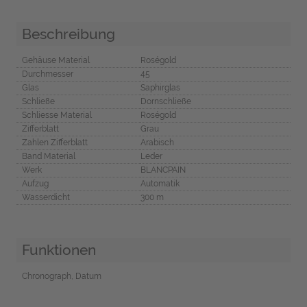
Beschreibung
Gehäuse Material
Roségold
Durchmesser
45
Glas
Saphirglas
Schließe
Dornschließe
Schliesse Material
Roségold
Zifferblatt
Grau
Zahlen Zifferblatt
Arabisch
Band Material
Leder
Werk
BLANCPAIN
Aufzug
Automatik
Wasserdicht
300 m
Funktionen
Chronograph, Datum