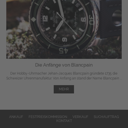
Die Anfänge von Blancpain
Der Hobby-Uhrmacher Jehan-Jacques Blancpain gründete 1735 die
Schweizer Uhrenmanufaktur. Von Anfang an stand der Name Blancpain ...
MEHR
ANKAUF
FESTPREISKOMMISSION
VERKAUF
SUCHAUFTRAG
KONTAKT