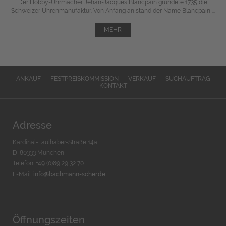
Der Hobby-Uhrmacher Jehan-Jacques Blancpain gründete 1735 die
Schweizer Uhrenmanufaktur. Von Anfang an stand der Name Blancpain ...
MEHR
ANKAUF
FESTPREISKOMMISSION
VERKAUF
SUCHAUFTRAG
KONTAKT
Adresse
Kardinal-Faulhaber-Straße 14a
D-80333 München
Telefon: +49 (0)89 29 32 70
E-Mail:
info@bachmann-scher.de
Öffnungszeiten