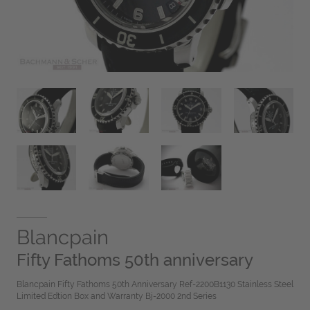
Blancpain
Fifty Fathoms 50th anniversary
Blancpain Fifty Fathoms 50th Anniversary Ref-2200B1130 Stainless Steel
Limited Edtion Box and Warranty Bj-2000 2nd Series