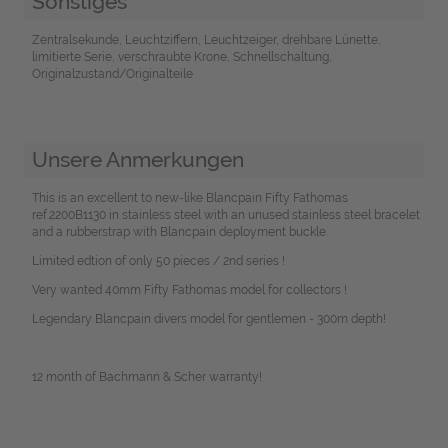
Sonstiges
Zentralsekunde, Leuchtziffern, Leuchtzeiger, drehbare Lünette,
limitierte Serie, verschraubte Krone, Schnellschaltung,
Originalzustand/Originalteile
Unsere Anmerkungen
This is an excellent to new-like Blancpain Fifty Fathomas
ref.2200B1130 in stainless steel with an unused stainless steel bracelet
and a rubberstrap with Blancpain deployment buckle.
Limited edtion of only 50 pieces / 2nd series !
Very wanted 40mm Fifty Fathomas model for collectors !
Legendary Blancpain divers model for gentlemen - 300m depth!
12 month of Bachmann & Scher warranty!