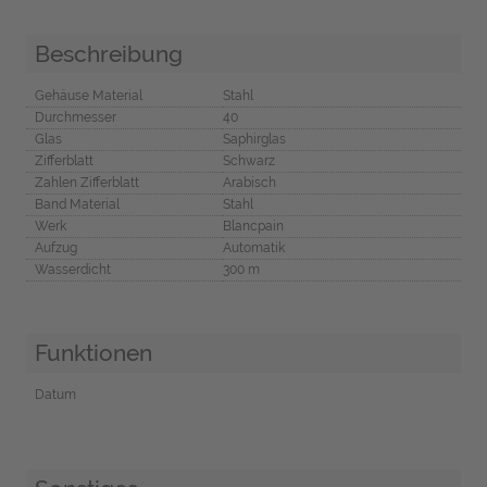
Beschreibung
Gehäuse Material
Stahl
Durchmesser
40
Glas
Saphirglas
Zifferblatt
Schwarz
Zahlen Zifferblatt
Arabisch
Band Material
Stahl
Werk
Blancpain
Aufzug
Automatik
Wasserdicht
300 m
Funktionen
Datum