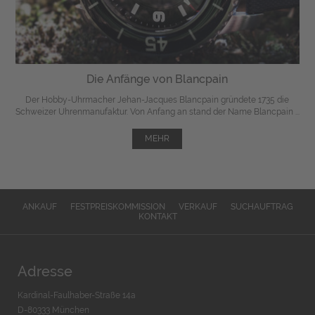
Die Anfänge von Blancpain
Der Hobby-Uhrmacher Jehan-Jacques Blancpain gründete 1735 die
Schweizer Uhrenmanufaktur. Von Anfang an stand der Name Blancpain ...
MEHR
ANKAUF
FESTPREISKOMMISSION
VERKAUF
SUCHAUFTRAG
KONTAKT
Adresse
Kardinal-Faulhaber-Straße 14a
D-80333 München