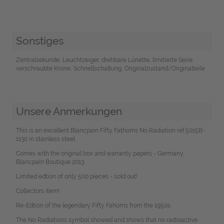
Sonstiges
Zentralsekunde, Leuchtzeiger, drehbare Lünette, limitierte Serie,
verschraubte Krone, Schnellschaltung, Originalzustand/Originalteile
Unsere Anmerkungen
This is an excellent Blancpain Fifty Fathoms No Radiation ref.5015B-
1130 in stainless steel.
Comes with the original box and warranty papers - Germany,
Blancpain Boutique 2013.
Limited edtion of only 500 pieces - sold out!
Collectors item!
Re-Edtion of the legendary Fifty Fahoms from the 1950s.
The No Radiations symbol showed and shows that no radioactive