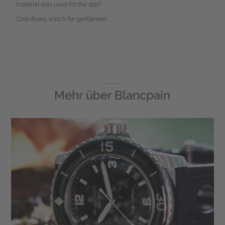
material was used for the dial?
Cool divers watch for gentlemen.
Mehr über
Blancpain