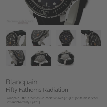
Blancpain
Fifty Fathoms Radiation
Blancpain Fifty Fathomas No Radiation Ref-5015B1130 Stainless Steel
Box and Warranty Bj-2013