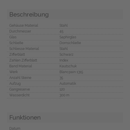
Beschreibung
Gehäuse Material
Stahl
Durchmesser
45
Glas
Saphirglas
Schließe
Dornschließe
Schliesse Material
Stahl
Zifferblatt
Schwarz
Zahlen Zifferblatt
Index
Band Material
Kautschuk
Werk
Blancpain 1315
Anzahl Steine
35
Aufzug
Automatik
Gangreserve
120
Wasserdicht
300 m
Funktionen
Datum