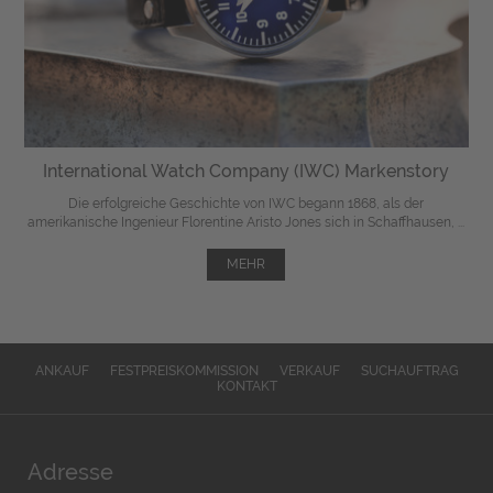
International Watch Company (IWC) Markenstory
Die erfolgreiche Geschichte von IWC begann 1868, als der
amerikanische Ingenieur Florentine Aristo Jones sich in Schaffhausen, ...
MEHR
ANKAUF
FESTPREISKOMMISSION
VERKAUF
SUCHAUFTRAG
KONTAKT
Adresse