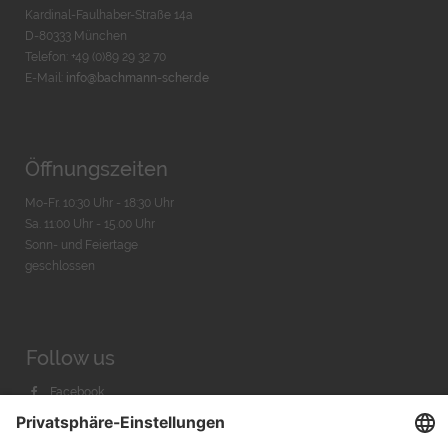
Kardinal-Faulhaber-Straße 14a
D-80333 München
Telefon: +49 (0)89 29 32 70
E-Mail:
info@bachmann-scher.de
Öffnungszeiten
Mo-Fr. 10:30 Uhr - 18:30 Uhr
Sa. 11:00 Uhr - 15.00 Uhr
Sonn- und Feiertage
geschlossen
Follow us
Facebook
Instagram
Youtube