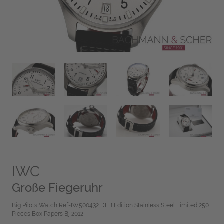
IWC
Große Fiegeruhr
Big Pilots Watch Ref-IW500432 DFB Edition Stainless Steel Limited 250
Pieces Box Papers Bj 2012