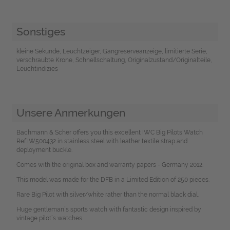
Sonstiges
kleine Sekunde, Leuchtzeiger, Gangreserveanzeige, limitierte Serie,
verschraubte Krone, Schnellschaltung, Originalzustand/Originalteile,
Leuchtindizies
Unsere Anmerkungen
Bachmann & Scher offers you this excellent IWC Big Pilots Watch
Ref.IW500432 in stainless steel with leather textile strap and
deployment buckle.
Comes with the original box and warranty papers - Germany 2012.
This model was made for the DFB in a Limited Edition of 250 pieces.
Rare Big Pilot with silver/white rather than the normal black dial.
Huge gentleman´s sports watch with fantastic design inspired by
vintage pilot´s watches.