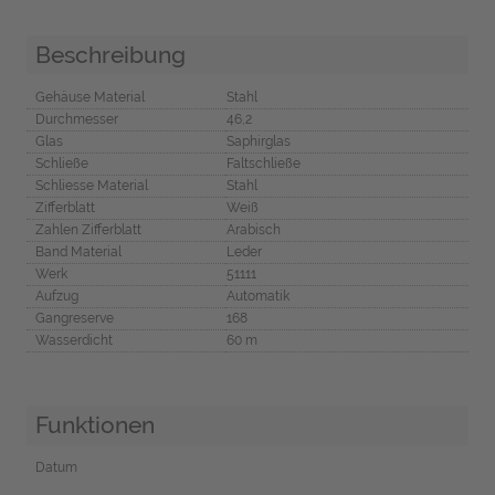
Beschreibung
Gehäuse Material
Stahl
Durchmesser
46,2
Glas
Saphirglas
Schließe
Faltschließe
Schliesse Material
Stahl
Zifferblatt
Weiß
Zahlen Zifferblatt
Arabisch
Band Material
Leder
Werk
51111
Aufzug
Automatik
Gangreserve
168
Wasserdicht
60 m
Funktionen
Datum