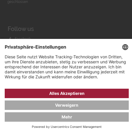
geschlossen
Follow us
Facebook
Instagram
Youtube
© 2026 by
Bachmann & Scher GmbH / Watchandco GmbH
DATENSCHUTZ
IMPRESSUM
VERSANDKOSTEN
AGB & WIDERRUF
COOKIE-EINSTELLUNGEN