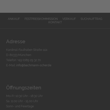
ANKAUF
FESTPREISKOMMISSION
VERKAUF
SUCHAUFTRAG
KONTAKT
Adresse
Kardinal-Faulhaber-Straße 14a
D-80333 München
Telefon: +49 (0)89 29 32 70
E-Mail:
info@bachmann-scher.de
Öffnungszeiten
Mo-Fr. 10:30 Uhr - 18:30 Uhr
Sa. 11:00 Uhr - 15.00 Uhr
Sonn- und Feiertage