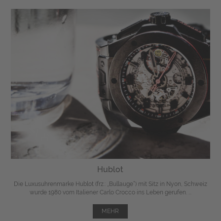
Hublot
Die Luxusuhrenmarke Hublot (frz.: „Bullauge“) mit Sitz in Nyon, Schweiz
wurde 1980 vom Italiener Carlo Crocco ins Leben gerufen. ...
MEHR