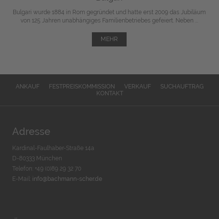
Bulgari wurde 1884 in Rom gegründet und hatte erst 2009 das Jubiläum
von 125 Jahren unabhängiges Familienbetriebes gefeiert. Neben ...
MEHR
ANKAUF
FESTPREISKOMMISSION
VERKAUF
SUCHAUFTRAG
KONTAKT
Adresse
Kardinal-Faulhaber-Straße 14a
D-80333 München
Telefon: +49 (0)89 29 32 70
E-Mail:
info@bachmann-scher.de