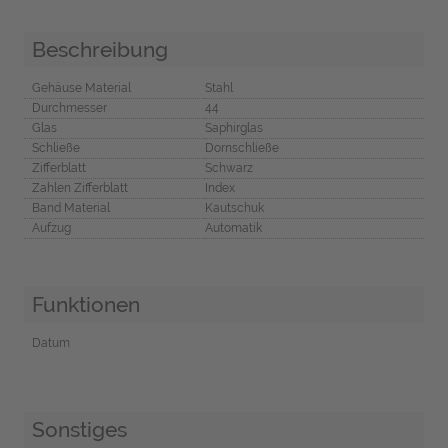
Beschreibung
Gehäuse Material
Stahl
Durchmesser
44
Glas
Saphirglas
Schließe
Dornschließe
Zifferblatt
Schwarz
Zahlen Zifferblatt
Index
Band Material
Kautschuk
Aufzug
Automatik
Funktionen
Datum
Sonstiges