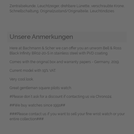
Zentralsekunde, Leuchtzeiger, drehbare Lünette, verschraubte Krone,
Schnellschaltung, Originalzustand/Originalteile, Leuchtindizies
Unsere Anmerkungen
Here at Bachmann & Scher we can offer you an unworn Bell & Ross
Black Infinity BR02-20-S in stainless steel with PVD coating.
Comes with the original box and warranty papers - Germany, 2019.
Current model with 19% VAT.
Very cool look.
Great gentleman square pilots watch.
#Please don`t ask for a discount if contacting us via Chrono24.
##We buy watches since 1991##
###Please contact us if you want to sell your fine wrist watch or your
entire collection###