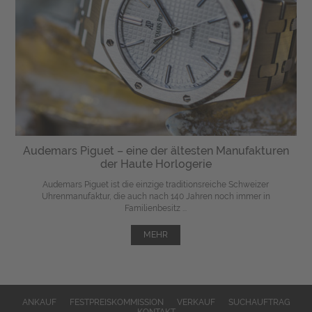
Audemars Piguet – eine der ältesten Manufakturen
der Haute Horlogerie
Audemars Piguet ist die einzige traditionsreiche Schweizer
Uhrenmanufaktur, die auch nach 140 Jahren noch immer in
Familienbesitz ...
MEHR
ANKAUF
FESTPREISKOMMISSION
VERKAUF
SUCHAUFTRAG
KONTAKT