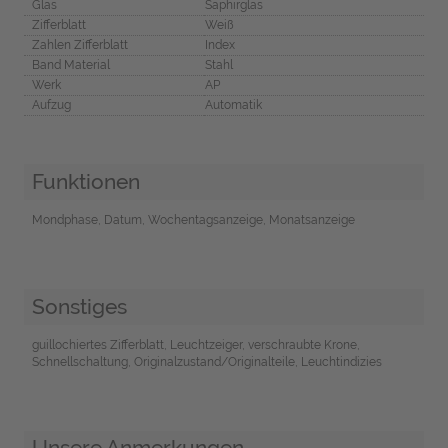
Glas
Saphirglas
Zifferblatt
Weiß
Zahlen Zifferblatt
Index
Band Material
Stahl
Werk
AP
Aufzug
Automatik
Funktionen
Mondphase, Datum, Wochentagsanzeige, Monatsanzeige
Sonstiges
guillochiertes Zifferblatt, Leuchtzeiger, verschraubte Krone,
Schnellschaltung, Originalzustand/Originalteile, Leuchtindizies
Unsere Anmerkungen