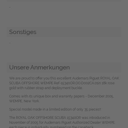
-
Sonstiges
-
Unsere Anmerkungen
We are proud to offer you this excellent Audemars Piguet ROYAL OAK
SCUBA OFFSHORE WEMPE Ref-15340OR.OO.D002CA.01in 18k rose
gold with rubber strap and deployment buckle.
Comes with its unique box and warranty papers - December 2005,
WEMPE, New York.
Special model made in a limited edition of only 35 pieces!!
The ROYAL OAK OFFSHORE SCUBA 15340OR was introduced in
November of 2005 for Audemars Piguet Authorized Dealer WEMPE,
each piece is individually numbered on the caseback.