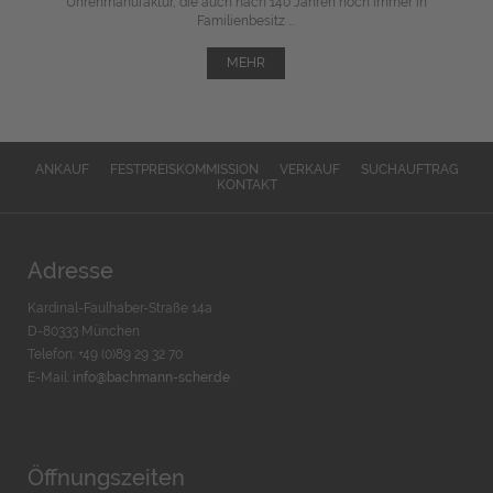
Uhrenmanufaktur, die auch nach 140 Jahren noch immer in
Familienbesitz ...
MEHR
ANKAUF
FESTPREISKOMMISSION
VERKAUF
SUCHAUFTRAG
KONTAKT
Adresse
Kardinal-Faulhaber-Straße 14a
D-80333 München
Telefon: +49 (0)89 29 32 70
E-Mail:
info@bachmann-scher.de
Öffnungszeiten