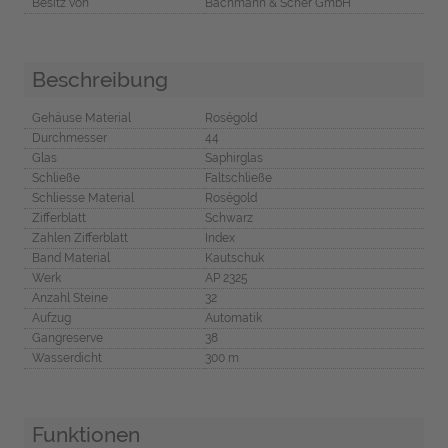
Besitz von
Bachmann & Scher GmbH
Beschreibung
Gehäuse Material
Roségold
Durchmesser
44
Glas
Saphirglas
Schließe
Faltschließe
Schliesse Material
Roségold
Zifferblatt
Schwarz
Zahlen Zifferblatt
Index
Band Material
Kautschuk
Werk
AP 2325
Anzahl Steine
32
Aufzug
Automatik
Gangreserve
38
Wasserdicht
300 m
Funktionen