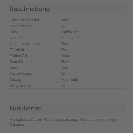
Beschreibung
Gehäuse Material
Stahl
Durchmesser
36
Glas
Saphirglas
Schließe
Faltschließe
Schliesse Material
Stahl
Zifferblatt
Blau
Zahlen Zifferblatt
Index
Band Material
Stahl
Werk
2120
Anzahl Steine
36
Aufzug
Automatik
Gangreserve
40
Funktionen
Mondphase, Datum, Wochentagsanzeige, Monatsanzeige, ewiger
Kalender