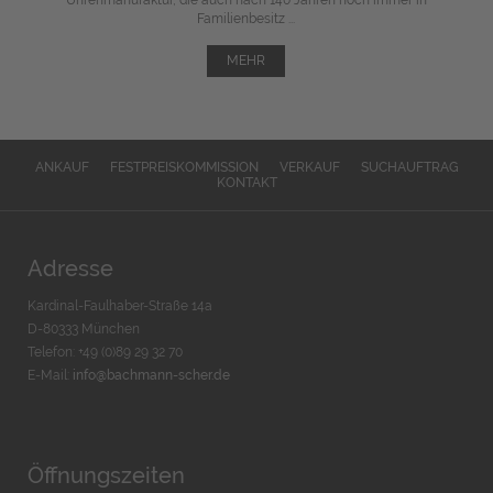
Familienbesitz ...
MEHR
ANKAUF
FESTPREISKOMMISSION
VERKAUF
SUCHAUFTRAG
KONTAKT
Adresse
Kardinal-Faulhaber-Straße 14a
D-80333 München
Telefon: +49 (0)89 29 32 70
E-Mail:
info@bachmann-scher.de
Öffnungszeiten