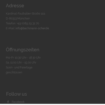
Adresse
Kardinal-Faulhaber-Straße 14a
D-80333 München
Telefon: +49 (0)89 29 32 70
E-Mail:
info@bachmann-scher.de
Öffnungszeiten
Mo-Fr. 10:30 Uhr - 18:30 Uhr
Sa. 11:00 Uhr - 15.00 Uhr
Sonn- und Feiertage
geschlossen
Follow us
Facebook