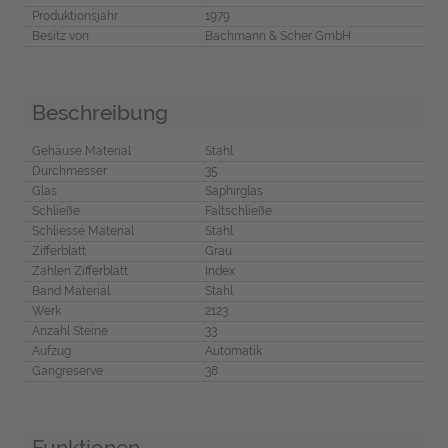
Produktionsjahr
1979
Besitz von
Bachmann & Scher GmbH
Beschreibung
Gehäuse Material
Stahl
Durchmesser
35
Glas
Saphirglas
Schließe
Faltschließe
Schliesse Material
Stahl
Zifferblatt
Grau
Zahlen Zifferblatt
Index
Band Material
Stahl
Werk
2123
Anzahl Steine
33
Aufzug
Automatik
Gangreserve
38
Funktionen