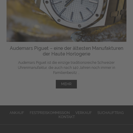
Audemars Piguet – eine der ältesten Manufakturen
der Haute Horlogerie
Audemars Piguet ist die einzige traditionsreiche Schweizer
Uhrenmanufaktur, die auch nach 140 Jahren noch immer in
Familienbesitz ...
MEHR
ANKAUF
FESTPREISKOMMISSION
VERKAUF
SUCHAUFTRAG
KONTAKT