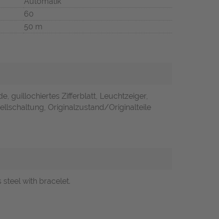
Automatik
60
50 m
, guillochiertes Zifferblatt, Leuchtzeiger,
llschaltung, Originalzustand/Originalteile
steel with bracelet.