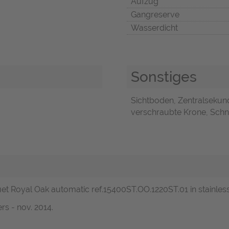
Aufzug
Gangreserve
Wasserdicht
Sonstiges
Sichtboden, Zentralsekunde
verschraubte Krone, Schne
et Royal Oak automatic ref.15400ST.OO.1220ST.01 in stainless 
s - nov. 2014.