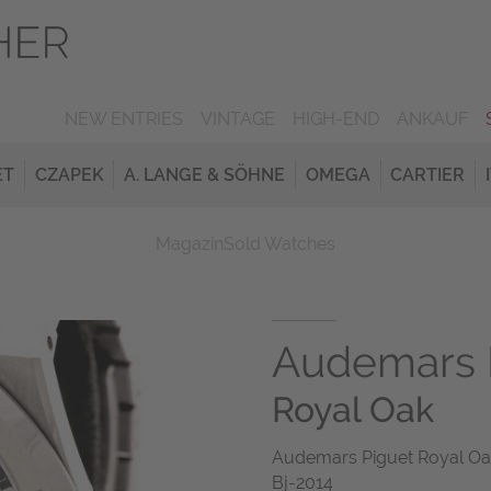
NEW ENTRIES
VINTAGE
HIGH-END
ANKAUF
ET
CZAPEK
A. LANGE & SÖHNE
OMEGA
CARTIER
Magazin
Sold Watches
Audemars 
Royal Oak
Audemars Piguet Royal Oak
Bj-2014