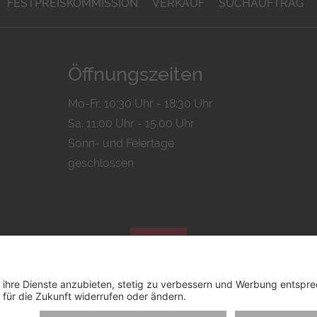
FESTPREISKOMMISSION
VERKAUF
SUCHAUFTRAG
Öffnungszeiten
Mo-Fr. 10:30 Uhr - 18:30 Uhr
Sa. 11:00 Uhr - 15.00 Uhr
Sonn- und Feiertage
geschlossen
© 2026 by
Bachmann & Scher GmbH / Watchandco GmbH