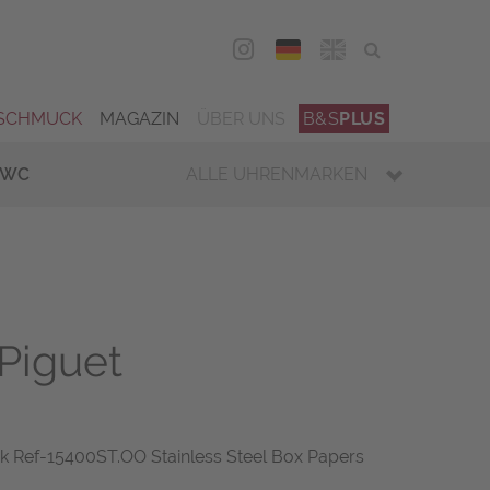
DEU
ENG
SCHMUCK
MAGAZIN
ÜBER UNS
B&S
PLUS
IWC
ALLE UHRENMARKEN
Piguet
 Ref-15400ST.OO Stainless Steel Box Papers