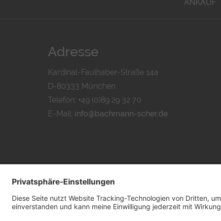
ANKAUF
Adresse
Kardinal-Faulhaber-Straße 14a
D-80333 München
Telefon: +49 (0)89 29 32 70
E-Mail:
info@bachmann-scher.de