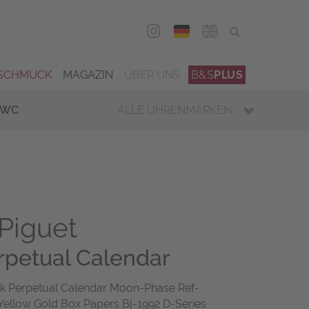
DEU
ENG
SCHMUCK
MAGAZIN
ÜBER UNS
B&S
PLUS
IWC
ALLE UHRENMARKEN
Piguet
rpetual Calendar
k Perpetual Calendar Moon-Phase Ref-
ellow Gold Box Papers Bj-1992 D-Series