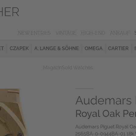
NEW ENTRIES
VINTAGE
HIGH-END
ANKAUF
ET
CZAPEK
A. LANGE & SÖHNE
OMEGA
CARTIER
Magazin
Sold Watches
Audemars 
Royal Oak Pe
Audemars Piguet Royal Oa
2565BA-0-0944BA-01 18k Y