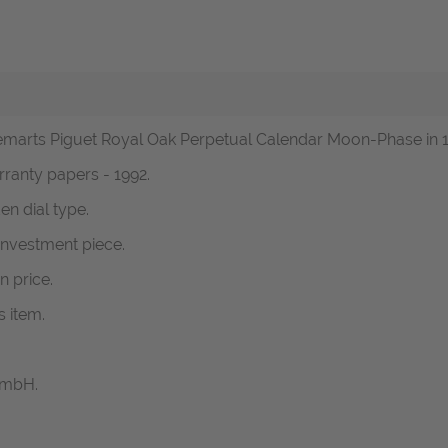
emarts Piguet Royal Oak Perpetual Calendar Moon-Phase in 18
rranty papers - 1992.
en dial type.
nvestment piece.
n price.
s item.
GmbH.