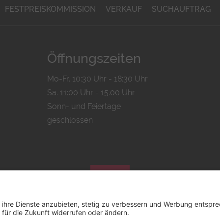
FESTPREISKOMMISSION
VERKAUF
SUCHAUFTRAG
Öffnungszeiten
Mo-Fr. 10:30 Uhr - 18:30 Uhr
Sa. 11:00 Uhr - 15.00 Uhr
Sonn- und Feiertage
geschlossen
© 2026 by
Bachmann & Scher GmbH / Watchandco GmbH