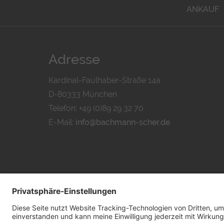
ANKAUF
Adresse
Kardinal-Faulhaber-Straße 14a
D-80333 München
Telefon: +49 (0)89 29 32 70
E-Mail:
info@bachmann-scher.de