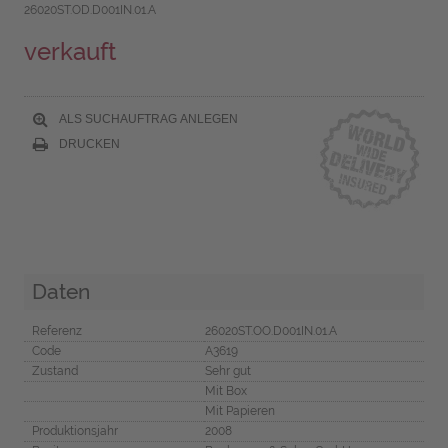
26020ST.OD.D001IN.01.A
verkauft
ALS SUCHAUFTRAG ANLEGEN
DRUCKEN
Daten
Referenz
26020ST.OO.D001IN.01.A
Code
A3619
Zustand
Sehr gut
Mit Box
Mit Papieren
Produktionsjahr
2008