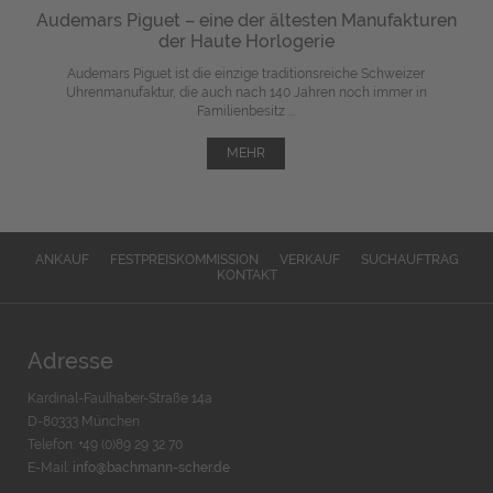
Audemars Piguet – eine der ältesten Manufakturen
der Haute Horlogerie
Audemars Piguet ist die einzige traditionsreiche Schweizer
Uhrenmanufaktur, die auch nach 140 Jahren noch immer in
Familienbesitz ...
MEHR
ANKAUF
FESTPREISKOMMISSION
VERKAUF
SUCHAUFTRAG
KONTAKT
Adresse
Kardinal-Faulhaber-Straße 14a
D-80333 München
Telefon: +49 (0)89 29 32 70
E-Mail:
info@bachmann-scher.de