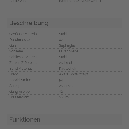
Besitz von
Bachmann & Scher GmbH
Beschreibung
Gehäuse Material
Stahl
Durchmesser
42
Glas
Saphirglas
Schließe
Faltschließe
Schliesse Material
Stahl
Zahlen Zifferblatt
Arabisch
Band Material
Kautschuk
Werk
AP Cal. 2226/2840
Anzahl Steine
54
Aufzug
Automatik
Gangreserve
42
Wasserdicht
100 m
Funktionen