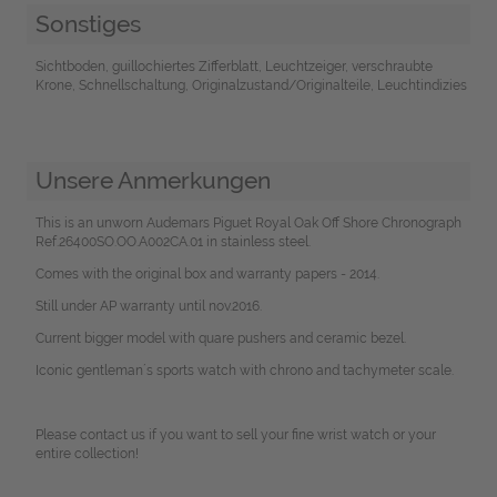
Sonstiges
Sichtboden, guillochiertes Zifferblatt, Leuchtzeiger, verschraubte
Krone, Schnellschaltung, Originalzustand/Originalteile, Leuchtindizies
Unsere Anmerkungen
This is an unworn Audemars Piguet Royal Oak Off Shore Chronograph
Ref.26400SO.OO.A002CA.01 in stainless steel.
Comes with the original box and warranty papers - 2014.
Still under AP warranty until nov.2016.
Current bigger model with quare pushers and ceramic bezel.
Iconic gentleman´s sports watch with chrono and tachymeter scale.
Please contact us if you want to sell your fine wrist watch or your
entire collection!