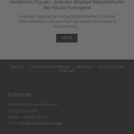
Audemars Piguet – eine der ältesten Manufakturen
der Haute Horlogerie
Audemars Piguet ist die einzige traditionsreiche Schweizer
Uhrenmanufaktur, die auch nach 140 Jahren noch immer in
Familienbesitz ...
MEHR
ANKAUF
FESTPREISKOMMISSION
VERKAUF
SUCHAUFTRAG
KONTAKT
Adresse
Kardinal-Faulhaber-Straße 14a
D-80333 München
Telefon: +49 (0)89 29 32 70
E-Mail:
info@bachmann-scher.de