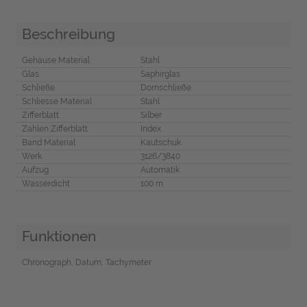
Beschreibung
Gehäuse Material
Stahl
Glas
Saphirglas
Schließe
Dornschließe
Schliesse Material
Stahl
Zifferblatt
Silber
Zahlen Zifferblatt
Index
Band Material
Kautschuk
Werk
3126/3840
Aufzug
Automatik
Wasserdicht
100 m
Funktionen
Chronograph, Datum, Tachymeter