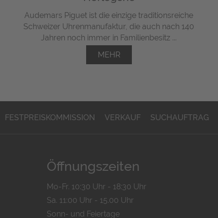
Audemars Piguet ist die einzige traditionsreiche
Schweizer Uhrenmanufaktur, die auch nach 140
Jahren noch immer in Familienbesitz ...
MEHR
FESTPREISKOMMISSION
VERKAUF
SUCHAUFTRAG
Öffnungszeiten
Mo-Fr. 10:30 Uhr - 18:30 Uhr
Sa. 11:00 Uhr - 15.00 Uhr
Sonn- und Feiertage