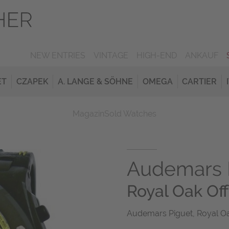
NEW ENTRIES
VINTAGE
HIGH-END
ANKAUF
ET
CZAPEK
A. LANGE & SÖHNE
OMEGA
CARTIER
Magazin
Sold Watches
Audemars 
Royal Oak Of
Audemars Piguet, Royal Oa