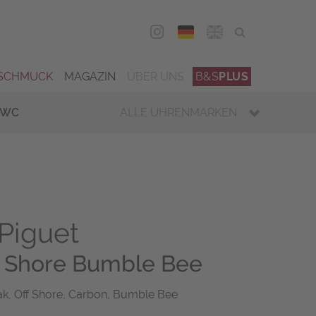
DEU
ENG
SCHMUCK
MAGAZIN
ÜBER UNS
B&S
PLUS
IWC
ALLE UHRENMARKEN
Piguet
f Shore Bumble Bee
k, Off Shore, Carbon, Bumble Bee