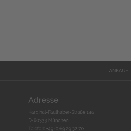
ANKAUF
Adresse
Kardinal-Faulhaber-Straße 14a
D-80333 München
Telefon: +49 (0)89 29 32 70