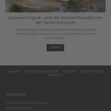
Audemars Piguet – eine der ältesten Manufakturen
der Haute Horlogerie
Audemars Piguet ist die einzige traditionsreiche Schweizer
Uhrenmanufaktur, die auch nach 140 Jahren noch immer in
Familienbesitz ...
MEHR
ANKAUF
FESTPREISKOMMISSION
VERKAUF
SUCHAUFTRAG
KONTAKT
Adresse
Kardinal-Faulhaber-Straße 14a
D-80333 München