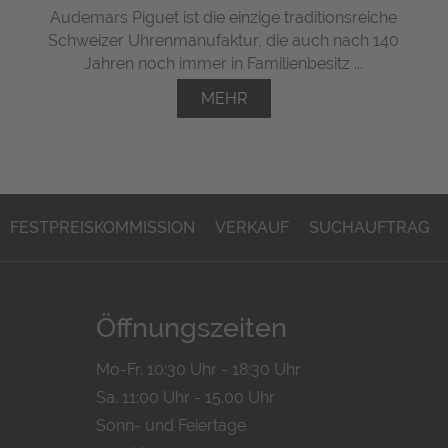
Audemars Piguet ist die einzige traditionsreiche
Schweizer Uhrenmanufaktur, die auch nach 140
Jahren noch immer in Familienbesitz ...
MEHR
FESTPREISKOMMISSION
VERKAUF
SUCHAUFTRAG
Öffnungszeiten
Mo-Fr. 10:30 Uhr - 18:30 Uhr
Sa. 11:00 Uhr - 15.00 Uhr
Sonn- und Feiertage