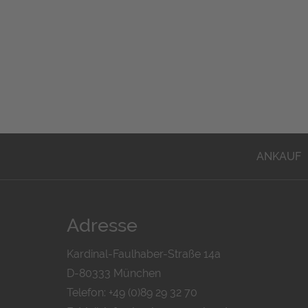
ANKAUF
Adresse
Kardinal-Faulhaber-Straße 14a
D-80333 München
Telefon: +49 (0)89 29 32 70