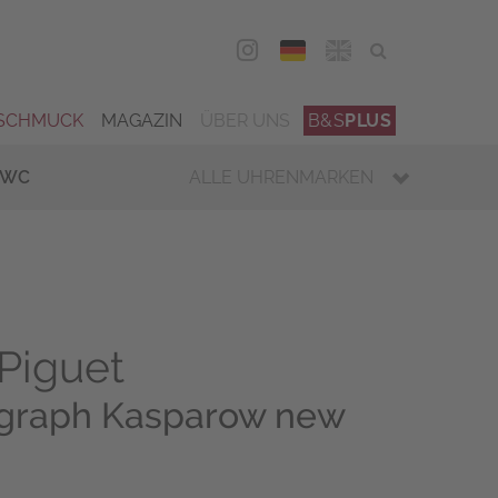
DEU
ENG
SCHMUCK
MAGAZIN
ÜBER UNS
B&S
PLUS
IWC
ALLE UHRENMARKEN
Piguet
ograph Kasparow new