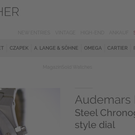
NEW ENTRIES
VINTAGE
HIGH-END
ANKAUF
ET
CZAPEK
A. LANGE & SÖHNE
OMEGA
CARTIER
Magazin
Sold Watches
Audemars 
Steel Chron
style dial