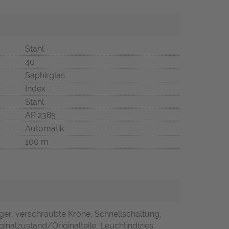
Stahl
40
Saphirglas
Index
Stahl
AP 2385
Automatik
100 m
ger, verschraubte Krone, Schnellschaltung,
inalzustand/Originalteile, Leuchtindizies