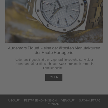
Audemars Piguet – eine der ältesten Manufakturen
der Haute Horlogerie
Audemars Piguet ist die einzige traditionsreiche Schweizer
Uhrenmanufaktur, die auch nach 140 Jahren noch immer in
Familienbesitz ...
MEHR
ANKAUF
FESTPREISKOMMISSION
VERKAUF
SUCHAUFTRAG
KONTAKT