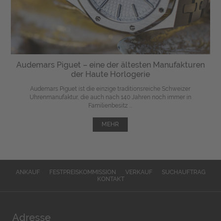
Audemars Piguet – eine der ältesten Manufakturen
der Haute Horlogerie
Audemars Piguet ist die einzige traditionsreiche Schweizer
Uhrenmanufaktur, die auch nach 140 Jahren noch immer in
Familienbesitz ...
MEHR
ANKAUF
FESTPREISKOMMISSION
VERKAUF
SUCHAUFTRAG
KONTAKT
Adresse