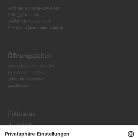
Kardinal-Faulhaber-Straße 14a
D-80333 München
Telefon: +49 (0)89 29 32 70
E-Mail:
info@bachmann-scher.de
Öffnungszeiten
Mo-Fr. 10:30 Uhr - 18:30 Uhr
Sa. 11:00 Uhr - 15.00 Uhr
Sonn- und Feiertage
geschlossen
Follow us
Facebook
Instagram
Youtube