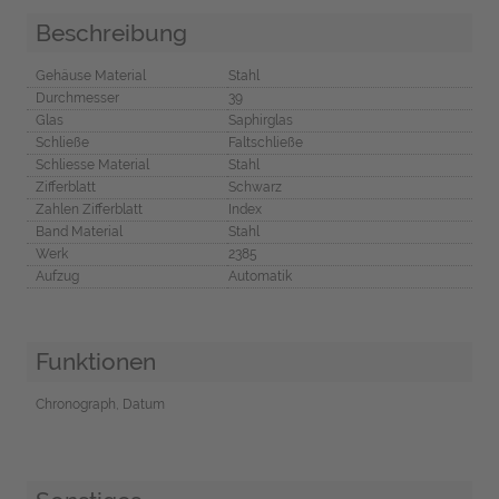
Beschreibung
Gehäuse Material
Stahl
Durchmesser
39
Glas
Saphirglas
Schließe
Faltschließe
Schliesse Material
Stahl
Zifferblatt
Schwarz
Zahlen Zifferblatt
Index
Band Material
Stahl
Werk
2385
Aufzug
Automatik
Funktionen
Chronograph, Datum