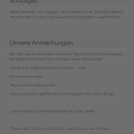
Sonstiges
kleine Sekunde, Leuchtzeiger, verschraubte Krone, Schnellschaltung,
verschraubte Drücker, Originalzustand/Originalteile, Leuchtindizies
Unsere Anmerkungen
We offer you this excellent Audemars Piguet Royal Oak Chronograph
Ref.25860ST.OO.1110ST.03 in stainless steel with bracelet.
Comes with original box and an extract - 2007.
Discontinued model.
Very wanted collectors item.
Classy and sporty gentleman´s chronograph with iconic design.
1 year warranty from the Bachmann & Scher GmbH.
*Please don`t ask for a discount if contacting us via Chrono24.