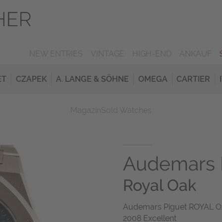
NEW ENTRIES
VINTAGE
HIGH-END
ANKAUF
ET
CZAPEK
A. LANGE & SÖHNE
OMEGA
CARTIER
Magazin
Sold Watches
Audemars 
Royal Oak
Audemars Piguet ROYAL OAK
2008 Excellent