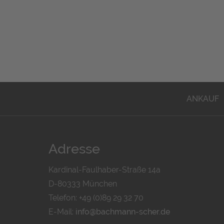
ANKAUF
Adresse
Kardinal-Faulhaber-Straße 14a
D-80333 München
Telefon: +49 (0)89 29 32 70
E-Mail:
info@bachmann-scher.de