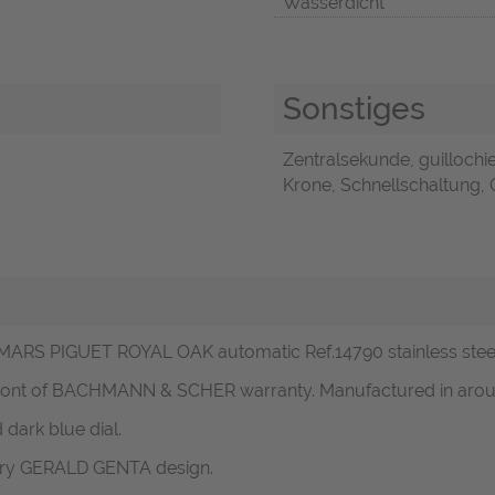
Wasserdicht
Sonstiges
Zentralsekunde, guillochie
Krone, Schnellschaltung, O
EMARS PIGUET ROYAL OAK automatic Ref.14790 stainless steel 
 mont of BACHMANN & SCHER warranty. Manufactured in aro
dark blue dial.
ary GERALD GENTA design.