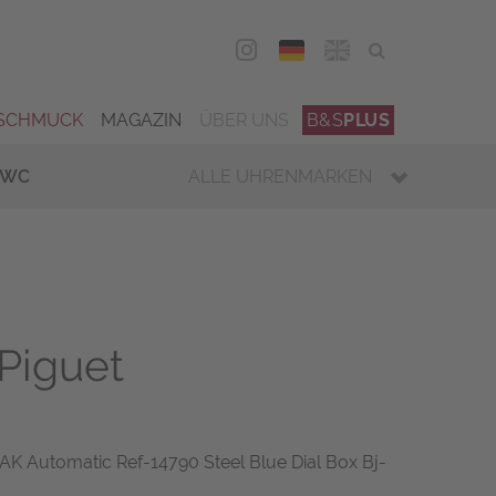
DEU
ENG
SCHMUCK
MAGAZIN
ÜBER UNS
B&S
PLUS
IWC
ALLE UHRENMARKEN
Piguet
 Automatic Ref-14790 Steel Blue Dial Box Bj-