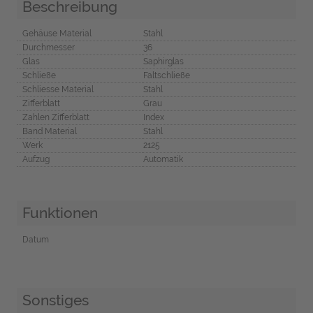
Beschreibung
Gehäuse Material
Stahl
Durchmesser
36
Glas
Saphirglas
Schließe
Faltschließe
Schliesse Material
Stahl
Zifferblatt
Grau
Zahlen Zifferblatt
Index
Band Material
Stahl
Werk
2125
Aufzug
Automatik
Funktionen
Datum
Sonstiges