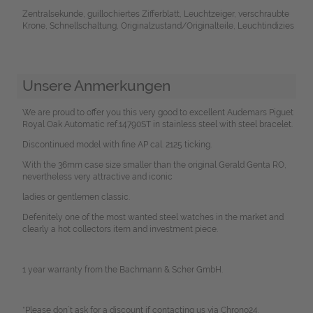
Zentralsekunde, guillochiertes Zifferblatt, Leuchtzeiger, verschraubte
Krone, Schnellschaltung, Originalzustand/Originalteile, Leuchtindizies
Unsere Anmerkungen
We are proud to offer you this very good to excellent Audemars Piguet
Royal Oak Automatic ref.14790ST in stainless steel with steel bracelet.
Discontinued model with fine AP cal. 2125 ticking.
With the 36mm case size smaller than the original Gerald Genta RO,
nevertheless very attractive and iconic
ladies or gentlemen classic.
Defenitely one of the most wanted steel watches in the market and
clearly a hot collectors item and investment piece.
1 year warranty from the Bachmann & Scher GmbH.
*Please don`t ask for a discount if contacting us via Chrono24.