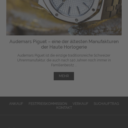
Audemars Piguet – eine der ältesten Manufakturen
der Haute Horlogerie
Audemars Piguet ist die einzige traditionsreiche Schweizer
Uhrenmanufaktur, die auch nach 140 Jahren noch immer in
Familienbesitz ...
MEHR
ANKAUF
FESTPREISKOMMISSION
VERKAUF
SUCHAUFTRAG
KONTAKT