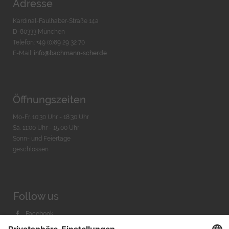
Adresse
Kardinal-Faulhaber-Straße 14a
D-80333 München
Telefon: +49 (0)89 29 32 70
E-Mail:
info@bachmann-scher.de
Öffnungszeiten
Mo-Fr. 10:30 Uhr - 18:30 Uhr
Sa. 11:00 Uhr - 15.00 Uhr
Sonn- und Feiertage
geschlossen
Follow us
Facebook
Instagram