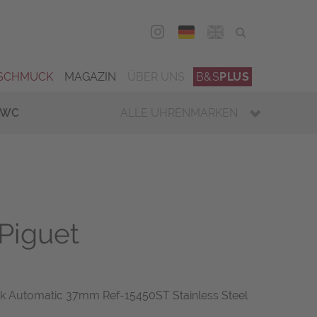
DEU
ENG
SCHMUCK
MAGAZIN
ÜBER UNS
B&S
PLUS
IWC
ALLE UHRENMARKEN
Piguet
k Automatic 37mm Ref-15450ST Stainless Steel