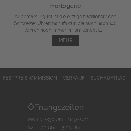
Horlogerie
Audemars Piguet ist die einzige traditionsreiche
Schweizer Uhrenmanufaktur, die auch nach 140
Jahren noch immer in Familienbesitz ...
MEHR
FESTPREISKOMMISSION
VERKAUF
SUCHAUFTRAG
Öffnungszeiten
Mo-Fr. 10:30 Uhr - 18:30 Uhr
Sa. 11:00 Uhr - 15.00 Uhr