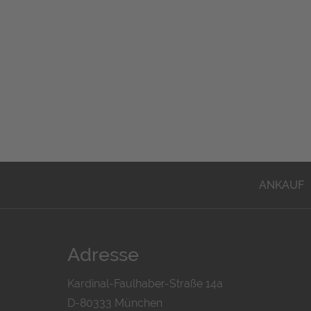
ANKAUF
Adresse
Kardinal-Faulhaber-Straße 14a
D-80333 München