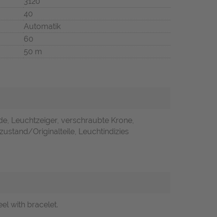
3120
40
Automatik
60
50 m
de, Leuchtzeiger, verschraubte Krone,
zustand/Originalteile, Leuchtindizies
el with bracelet.