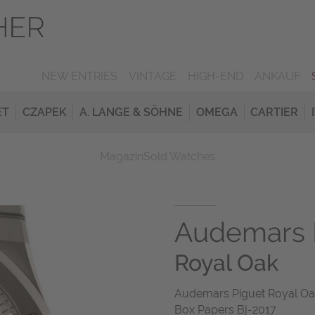
NEW ENTRIES
VINTAGE
HIGH-END
ANKAUF
ET
CZAPEK
A. LANGE & SÖHNE
OMEGA
CARTIER
Magazin
Sold Watches
Audemars 
Royal Oak
Audemars Piguet Royal Oa
Box Papers Bj-2017