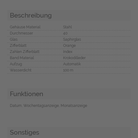
Beschreibung
Gehäuse Material
Stahl
Durchmesser
40
Glas
Saphirglas
Zifferblatt
Orange
Zahlen Zifferblatt
Index
Band Material
Krokodilleder
Aufzug
Automatik
Wasserdicht
100 m
Funktionen
Datum, Wochentagsanzeige, Monatsanzeige
Sonstiges