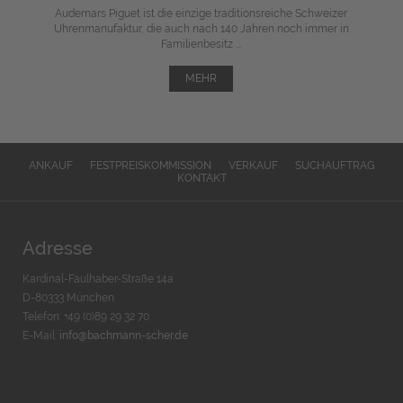
Audemars Piguet ist die einzige traditionsreiche Schweizer
Uhrenmanufaktur, die auch nach 140 Jahren noch immer in
Familienbesitz ...
MEHR
ANKAUF
FESTPREISKOMMISSION
VERKAUF
SUCHAUFTRAG
KONTAKT
Adresse
Kardinal-Faulhaber-Straße 14a
D-80333 München
Telefon: +49 (0)89 29 32 70
E-Mail:
info@bachmann-scher.de