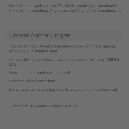
kleine Sekunde, guillochiertes Zifferblatt, Leuchtzeiger, verschraubte
Krone, Schnellschaltung, Originalzustand/Originalteile, Leuchtindizies
Unsere Anmerkungen
This is a very good Audemars Piguet Royal Oak, Off Shore Calendar,
ref. 25808 ST in stainless steel.
Comes withthe original box and warranty papers - Germany, WEMPE,
2001.
Note: the original steel buckle got lost!
Discontinued collectors item!
Beautiful gentleman's or lady's sports watch with funky colored dial.
12 month of Bachmann & Scher's warranty!