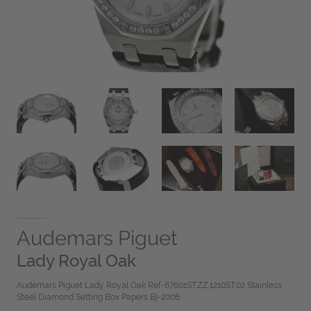
Audemars Piguet
Lady Royal Oak
Audemars Piguet Lady Royal Oak Ref-67601ST.ZZ.1210ST.02 Stainless
Steel Diamond Setting Box Papers Bj-2006