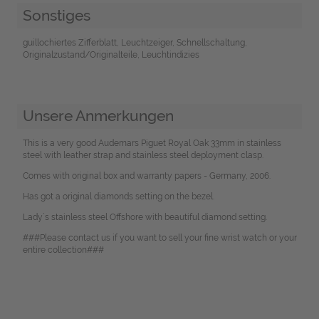
Sonstiges
guillochiertes Zifferblatt, Leuchtzeiger, Schnellschaltung,
Originalzustand/Originalteile, Leuchtindizies
Unsere Anmerkungen
This is a very good Audemars Piguet Royal Oak 33mm in stainless
steel with leather strap and stainless steel deployment clasp.
Comes with original box and warranty papers - Germany, 2006.
Has got a original diamonds setting on the bezel.
Lady`s stainless steel Offshore with beautiful diamond setting.
###Please contact us if you want to sell your fine wrist watch or your
entire collection###