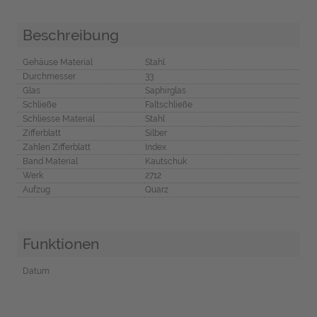
Beschreibung
Gehäuse Material
Stahl
Durchmesser
33
Glas
Saphirglas
Schließe
Faltschließe
Schliesse Material
Stahl
Zifferblatt
Silber
Zahlen Zifferblatt
Index
Band Material
Kautschuk
Werk
2712
Aufzug
Quarz
Funktionen
Datum