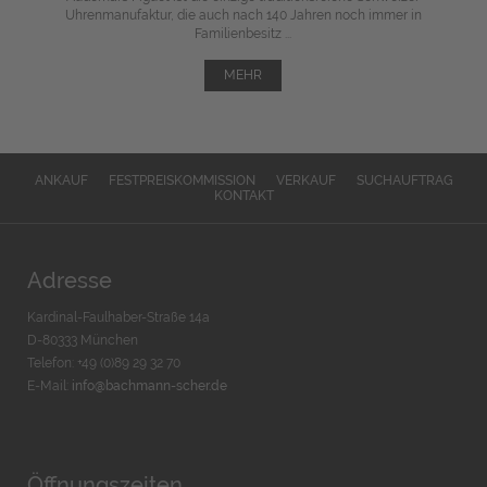
Uhrenmanufaktur, die auch nach 140 Jahren noch immer in
Familienbesitz ...
MEHR
ANKAUF
FESTPREISKOMMISSION
VERKAUF
SUCHAUFTRAG
KONTAKT
Adresse
Kardinal-Faulhaber-Straße 14a
D-80333 München
Telefon: +49 (0)89 29 32 70
E-Mail:
info@bachmann-scher.de
Öffnungszeiten