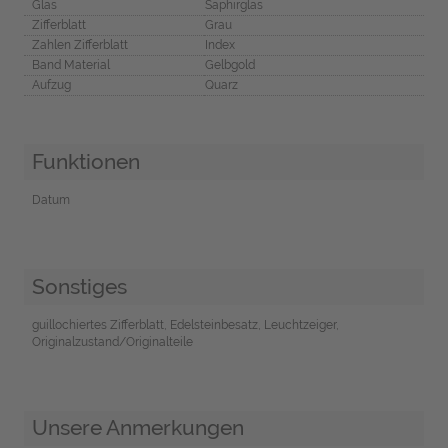
Glas
Saphirglas
Zifferblatt
Grau
Zahlen Zifferblatt
Index
Band Material
Gelbgold
Aufzug
Quarz
Funktionen
Datum
Sonstiges
guillochiertes Zifferblatt, Edelsteinbesatz, Leuchtzeiger,
Originalzustand/Originalteile
Unsere Anmerkungen