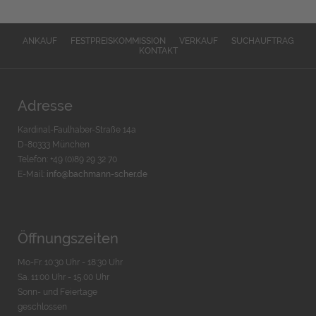
ANKAUF
FESTPREISKOMMISSION
VERKAUF
SUCHAUFTRAG
KONTAKT
Adresse
Kardinal-Faulhaber-Straße 14a
D-80333 München
Telefon: +49 (0)89 29 32 70
E-Mail:
info@bachmann-scher.de
Öffnungszeiten
Mo-Fr. 10:30 Uhr - 18:30 Uhr
Sa. 11:00 Uhr - 15.00 Uhr
Sonn- und Feiertage
geschlossen