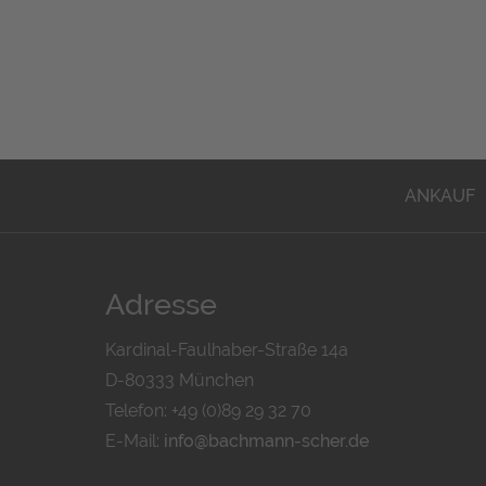
ANKAUF
Adresse
Kardinal-Faulhaber-Straße 14a
D-80333 München
Telefon: +49 (0)89 29 32 70
E-Mail:
info@bachmann-scher.de