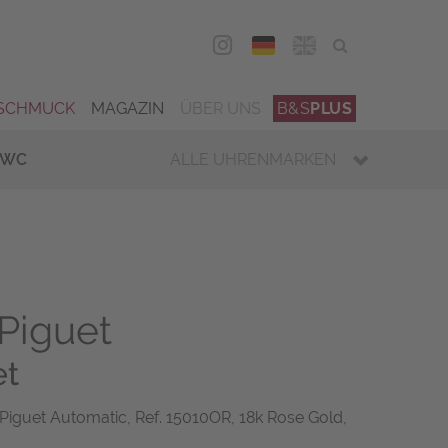
DEU
ENG
SCHMUCK
MAGAZIN
ÜBER UNS
B&S
PLUS
IWC
ALLE UHRENMARKEN
Piguet
et
iguet Automatic, Ref. 15010OR, 18k Rose Gold,