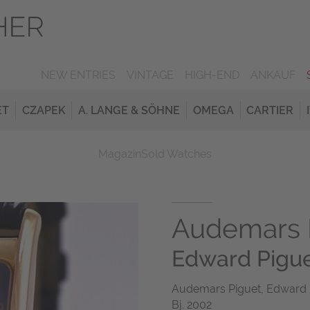
NEW ENTRIES
VINTAGE
HIGH-END
ANKAUF
ET
CZAPEK
A. LANGE & SÖHNE
OMEGA
CARTIER
Magazin
Sold Watches
Audemars 
Edward Pigu
Audemars Piguet, Edward P
Bj. 2002