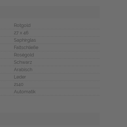
Rotgold
27 x 46
Saphirglas
Faltschließe
Roségold
Schwarz
Arabisch
Leder
2140
Automatik